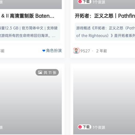
下载
源
1个资源
&Ⅱ高清重制版 Baten
开拓者：正义之怒丨Pathfinde
II HD Remaster v20240618
of the Righteous v2.3.0b
 容量12.3 GB | 官方简体中文 | 支持键
游戏概述《开拓者：正义之怒（Pathfin
【49.3GB】
这款游戏所有的生命终将回归海洋。与
of the Righteous）》是开拓
PG。《拔天海拓史》系列的特色为使
作中，世界被撕开了裂缝，直通地狱
角色扮演
，是拥有独特战斗系统的RPG。玩家
污染人间，越来越多的恶魔开始入侵
年前
9527
·
2 年前
角身上的「精灵」，推进角色们反抗
经疲于应付，你要做的就是率领你的
作JRPG《拔天海拓史 永恒之翼与失
邪恶的生物赶回地狱，并一劳永逸解
共 11 张
史Ⅱ始原 v20240618 | 容量12.
的祸患。名称: Pathfinder: Wrath o
简体中文…
us类型:…
下载
源
1个资源