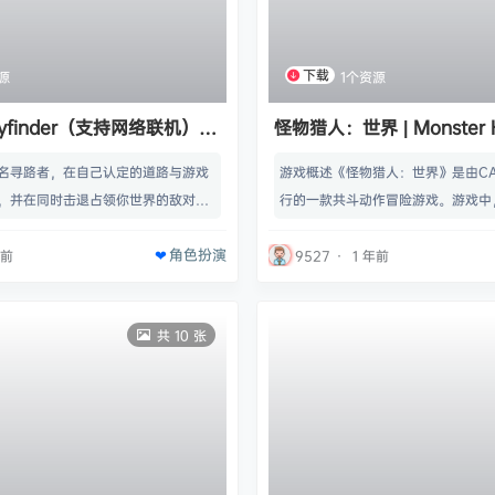
下载
源
1个资源
ayfinder（支持网络联机）
怪物猎人：世界 | Monster H
92024 联机版 【46.3GB】
World（支持网络联机） 【5
名寻路者，在自己认定的道路与游戏
游戏概述《怪物猎人：世界》是由CA
，并在同时击退占领你世界的敌对势
行的一款共斗动作冒险游戏。游戏中
由你亲自塑造和制定与朋友们开拓的
自己完成各项任务与各类可怕的怪物
角色扮演
寻路者团结在一起会更强大。名称:
的过程中逐步提升自己的狩猎技巧。名称:
年前
9527
·
1 年前
型: 动作, 冒险, 角色扮演, 抢先体验开
Hunter: World类型: 动作开发商: C
yndicate发行商: Airship Syndicat
td.发行商: CAPCOM Co., Ltd.系列:
共 10 张
24 年 6 月 12 日抢先体验发行日期:
ter发行日期: 2018 年 8 月 9 日