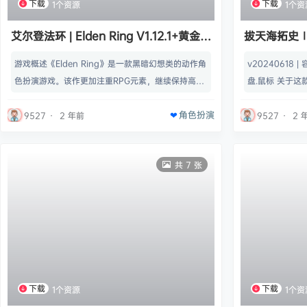
下载
下载
1个资源
1个资
艾尔登法环 | Elden Ring V1.12.1+黄金树
拔天海拓史Ⅰ
幽影+全DLC 【69.1GB】
Kaitos I & 
游戏概述《Elden Ring》是一款黑暗幻想类的动作角
v20240618 |
【12.3 GB】
色扮演游戏。该作更加注重RPG元素，继续保持高难
盘.鼠标 关于
度，玩家将体验到战胜困难所带来的乐趣。在Elden
你初次相遇的R
角色扮演
Ring的世界里充斥着危险和威胁，有很多地方等待探
用卡片进行战斗
9527
·
2 年前
9527
·
2 
索。玩家会见到一些错综复杂的地图设计，充满层次
将成为凭依在主
感的城堡，以及许多类似的要素。游戏名称：艾尔登
命运的故事。名
共 7 张
法环英文名称：Elden Ring游戏类型：角色扮演RPG
落之海》《拔天海拓
游戏制作：FSGameStudio游戏制作：…
3 GB | 官方
下载
下载
1个资源
1个资