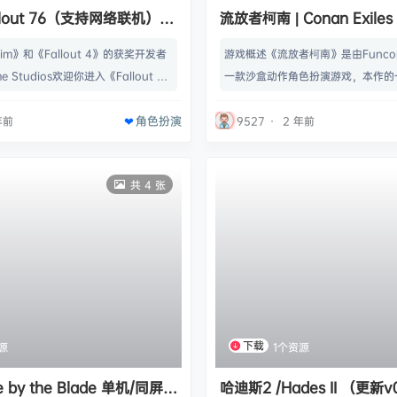
allout 76（支持网络联机）
流放者柯南 | Conan Exi
机） Build.14052024联机
im》和《Fallout 4》的获奖开发者
游戏概述《流放者柯南》是由Func
me Studios欢迎你进入《Fallout 7
一款沙盒动作角色扮演游戏，本作的
核弹爆炸的25年后，你和其他避难所
将发生在一个开放性的世界。玩家将
角色扮演
优秀聪明的佼佼者——在2102年收复
把生存斗争，在荒野中找寻食物，搭
年前
9527
·
2 年前
后的美国。孤身冒险，或者与人合
野生动物的侵害。游戏模式将包括单
的方式在这片废土世界中探索、追
式。名称: Conan Exiles类型: 动作
共 4 张
最大的威胁吧。快来加入《Fallou
在线, 角色扮演, 模拟, 策略开发商: F
新推出的开放世界…
Funcom系列: Funcom发…
下载
源
1个资源
 by the Blade 单机/同屏双
哈迪斯2 /Hades II （更