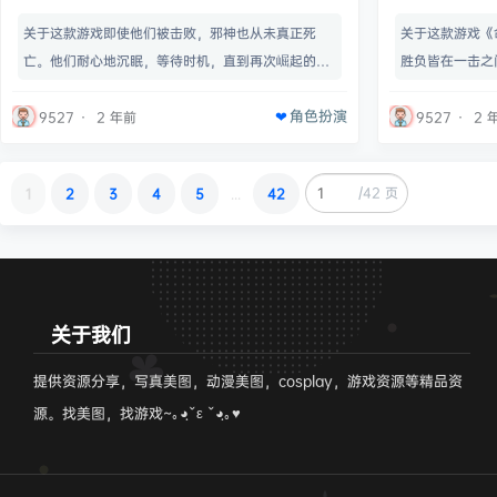
Ire
人
关于这款游戏即使他们被击败，邪神也从未真正死
关于这款游戏《
亡。他们耐心地沉眠，等待时机，直到再次崛起的机
胜负皆在一击之
会来临。《Morbid:The Lords of Ire》是继广受好
招式，然后走进
角色扮演
评的等距魂系 ARPG 《Morbid:The Seven Acolyt
起兵器，在本地
9527
·
2 年前
9527
·
2 
es》后的下一力作，英勇的 Striver 者再次回归，在
在线排位对决，
黑暗扭曲的痛苦世界中与可怕的生物展开斗争.以全新
《命悬一刃》这
/
42 页
1
2
3
4
5
...
42
的 3D 视角对抗可怕的敌人。使用一系列致命武器、
半点差错。要想
装备和祝福来屠…
准招架，同时抓
死地。选择你的
关于我们
提供资源分享，写真美图，动漫美图，cosplay，游戏资源等精品资
源。找美图，找游戏~｡◕ฺˇε ˇ◕ฺ｡♥