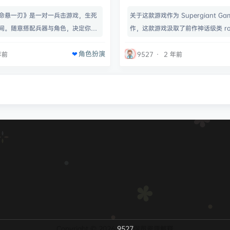
命悬一刃》是一对一兵击游戏，生死
关于这款游戏作为 Supergiant Ga
间。随意搭配兵器与角色，决定你的
作，这款游戏汲取了前作神话级类 ro
深山老林和霓虹灯下的背街小巷，拿
游戏的精髓，扎根于希腊神话中的冥
角色扮演
或线上联机模式击败好友，抑或参加
传说，注定会为你带来酣畅淋漓、无
年前
9527
·
2 年前
与未知的武士切磋技艺。一击致命
验。在冥界之外奋勇战斗作为冥界王
款游戏没有生命条，每一击都容不得
为宏大深邃的神话世界，在奥林匹斯
溃敌致胜，就必须洞察对手心思，精
下与时之泰坦抗衡。随着你的每一次
住对方破绽，在电光石火之间制敌于
功，这个扣人心弦的故事也将逐渐展
兵器刀法剑术是武士的…
与黑暗魔法为…
Copyright © 2026
9527
保留资源解释