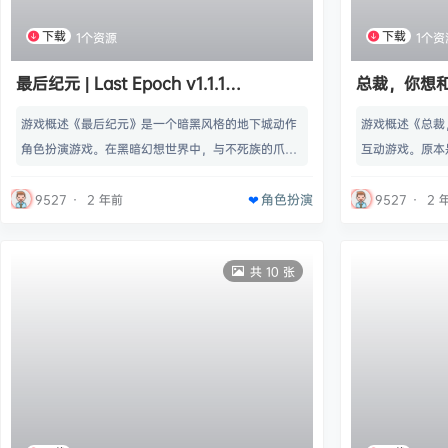
下载
下载
1个资源
1个资
最后纪元 | Last Epoch v1.1.1
总裁，你想和谁谈
【22.1GB】
Heartbeat 
游戏概述《最后纪元》是一个暗黑风格的地下城动作
游戏概述《总裁
角色扮演游戏。在黑暗幻想世界中，与不死族的爪
互动游戏。原本
牙、怪物等等作战。 提供了大量的游戏玩法（包括B
业上取得丰收的
角色扮演
OSS战斗和竞技场模式），本作大量战利品令人印象
个风格迥异的美
9527
·
2 年前
9527
·
2 
深刻，完整游戏可以让你体验10个不同的角色，具有
爱？名称: 总裁你
高品质的视觉效果，可玩性非常高。名称: Last Epo
立, 角色扮演, 模
共 10 张
ch类型: 动作, 冒险, 独立, 角色扮演, 抢先体验开发商:
ainbowGame
Eleventh Hour Games发行商…
置:需要 64 