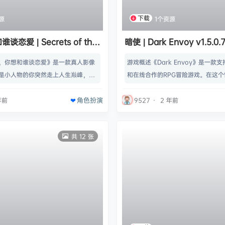
下载
源
1个资源
恋爱 | Secrets of the
暗使 | Dark Envoy v1.5.0.
v1.0.0 【31.3GB】
【34.8GB】
，你想和谁谈恋爱》是一款真人影像
游戏概述《Dark Envoy》是一款
是小人物的你突然走上人生巅峰，事
和在线合作的RPG冒险游戏。在这
同时，你的爱情也迎来高峰，面对四
枪炮与巫术的世界中，控制一队遗迹
角色扮演
女，你到底选择哪一个作为你的真
的传奇。名称: Dark Envoy 黑暗
年前
9527
·
2 年前
想和谁谈恋爱类型: 冒险, 休闲, 独
开发商: Event Horizon发行商: Eve
拟开发商: RainbowGame发行商: R
列: Event Horizon发行日期: 2023
共 12 张
发行日期: 2024 年 6 月 7 日最低配
最低配置:需要 64 位处理器和操作
位处理器和操作…