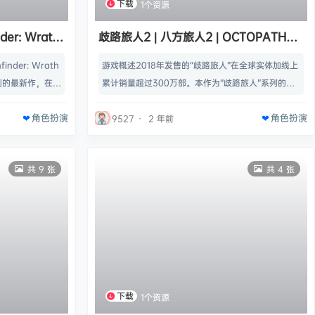
下载
1个资源
r: Wrath
歧路旅人2 | 八方旅人2 | OCTOPATH
b
TRAVELER II v1.1.0 【7.23GB】
der: Wrath
游戏概述2018年发售的“歧路旅人”在全球实体加线上
者系列的最新作，在新
累计销量超过300万部。本作为“歧路旅人”系列的新
的裂缝已经开始
作RPG，内容全新。 在本作中，像素风格与3DCG所
角色扮演
角色扮演
，周边的国家已
融合的“HD-2D”画面表现会全面升级。名称: 歧路旅
9527
·
2 年前
远征军，将这些
人 II类型: 角色扮演开发商: Square Enix, ACQUIRE
决这个危害人间
Corp.发行商: Square Enix系列: OCTOPATH TRA
共 9 张
共 4 张
f the Righteo
VELER发行日期: 2023 年 2 月…
下载
1个资源