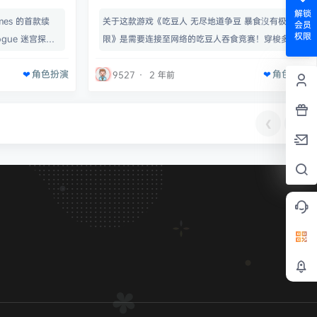
机/PAC-MAN Mega Tunnel Battle:
解锁
mes 的首款续
关于这款游戏《吃豆人 无尽地道争豆 暴食沒有极
会员
Chomp Champs
权限
gue 迷宫探索
限》是需要连接至网络的吃豆人吞食竞赛！穿梭多个
界和关于巫术的
互相连接的迷宫一路吃到底，使用能量球和各种力量
角色扮演
角色扮演
穷无尽的全新体
物品，吞食幽灵和敌对的吃豆人玩家！在可容纳64名
9527
·
2 年前
女，你将探索更
玩家的大逃杀对战中存活到最后，成为名符其实的暴
众神的鼎力相助
食王！• 吞食竞技唯一可支持跨平台游玩的吃豆人大
❮
❯
失利、每一次成
逃杀！• 吞下一切吞食掉迷宫里的所有东西！接着进
开……驾驭巫术
入其他吃豆人玩家的迷宫，吞食更多东西来获得高
分！• 吃豆风游戏模式“淘汰…