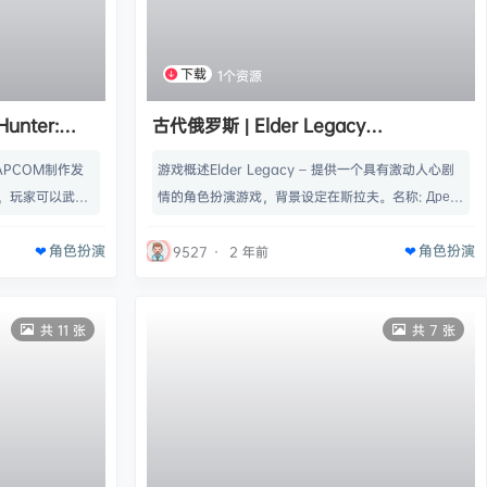
下载
1个资源
unter:
古代俄罗斯 | Elder Legacy
1.2GB】
Build.15139784 【6.68GB】
PCOM制作发
游戏概述Elder Legacy – 提供一个具有激动人心剧
，玩家可以武装
情的角色扮演游戏，背景设定在斯拉夫。名称: Древн
们战斗，在游戏
ие Русы类型: 动作, 冒险, 休闲, 独立, 角色扮演, 模
角色扮演
角色扮演
 Monster
拟, 抢先体验开发商: Honor Games发行商: Honor
9527
·
2 年前
APCOM Co., L
Games发行日期: 2024 年 7 月 26 日抢先体验发行
 Monster Hun
日期: 2024 年 7 月 26 日最低配置:需要 64 位处理
共 11 张
共 7 张
最低配…
器和操作系统操作系统…