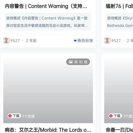
内容警告 | Content Warning（支持网
辐射76 | F
络联机） v1.15a联机版 【1.11GB】
【113GB】
游戏概述《内容警告 | Content Warning》是一款
游戏概述《Skyr
探讨现实生活中敏感话题的互动小说游戏。玩家将扮
Bethesda Ga
演不同角色，面对各种挑战和抉择，游戏通过引人深
6》的世界。在
角色扮演
思的故事情节和角色发展，带领玩家探讨人性、道德
居民——全国最
9527
·
2 年前
9527
·
2 
和社会议题，引发思考和讨论。名称: Content War
日进入了末日之
ning类型: 动作, 冒险, 独立开发商: Skog, Zorro, Wi
作，按照你喜欢
共 10 张
lnyl, Philip, thePetHen发行商: Landf…
寻、建设，并战胜
t》系列故事中
下载
下载
1个资源
1个资
病态：艾尔之王/Morbid: The Lords of
命悬一刃/Die