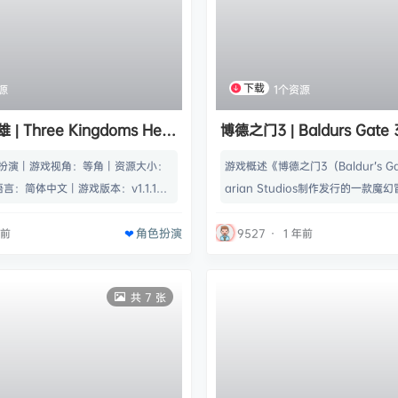
下载
源
1个资源
 Three Kingdoms Hero
博德之门3 | Baldurs Gate 
24MB】
v4.1.1.6072089 【158GB
扮演丨游戏视角：等角丨资源大小：
游戏概述《博德之门3（Baldur’s G
语言：简体中文丨游戏版本：v1.1.1丨
arian Studios制作发行的一款魔
鼠标 游戏概述《战棋三国·英雄》是
一代传奇系列《博德之门》的最新作
角色扮演
策略回合制角色扮演游戏。游戏操作简
作为最早的RPG游戏之一，在全世
年前
9527
·
1 年前
故事视角独特。除了游戏内容，游戏
的影响和里程碑式的意义，毫不夸张
游戏开发编辑器，游戏版本完成后会
门》系列为整个RPG游戏界制定了标杆。
共 7 张
，就算是没有游戏开发经验的人也可
ur’s Gate 3类型: 冒险, 角色扮演,
角色扮演丨游戏视角：等角丨资源大
发商: Lari…
游…