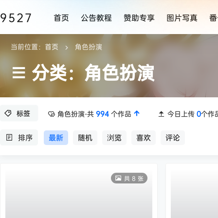
9527
首页
公告教程
赞助专享
图片写真
番
当前位置：
首页
角色扮演
分类：角色扮演
标签
角色扮演-共
994
个作品
今日上传
0
个作
排序
最新
随机
浏览
喜欢
评论
共 8 张