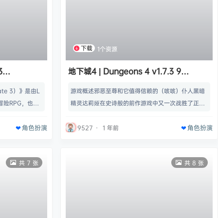
下载
1个资源
3
地下城4 | Dungeons 4 v1.7.3 9
】
【17.8GB】
ate 3）》是由L
游戏概述邪恶至尊和它值得信赖的（咳咳）仆人黑暗
幻冒险RPG，也是
精灵达莉娅在史诗般的前作游戏中又一次战胜了正义
。《博德之门》
的一方，并将在《地下城4》中回归。名称: Dungeo
角色扮演
角色扮演
界范围内有着巨大
ns 4类型: 模拟, 策略开发商: Realmforge Studios
9527
·
1 年前
的说，《博德之
发行商: Kalypso Media系列: Dungeons发行日期:
名称: Bald
2023 年 11 月 10 日最低配置:需要 64 位处理器和操
共 7 张
共 8 张
 策略, 抢先体验开
作系统操作系统: Windows 10 (…