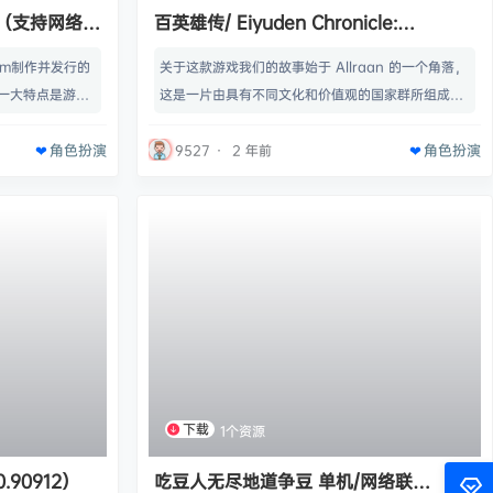
les（支持网络联
百英雄传/ Eiyuden Chronicle:
版 【108GB】
Hundred Heroes （更新V1.04）
om制作并发行的
关于这款游戏我们的故事始于 Allraan 的一个角落，
一大特点是游戏
这是一片由具有不同文化和价值观的国家群所组成的
在游戏中体验一
富饶土地。人类、兽人、精灵以及沙漠住民都围绕着
角色扮演
角色扮演
建庇护所，抵抗
剑和一件名为 \" 符文镜片 \" 的神器和剑不停上演着
9527
·
2 年前
人模式与联机模
联盟与征战。Galdean帝国掌握了可以放大神器魔力
, 冒险, 大型多人
的技术，从而在实力上压制了其他王国。现在，帝国
uncom发行商:
正在这片大陆上搜寻可以进一步扩大其势力的神器。
正是在这样的一次远征中，年轻而有…
下载
1个资源
新v0.90912）
吃豆人无尽地道争豆 单机/网络联