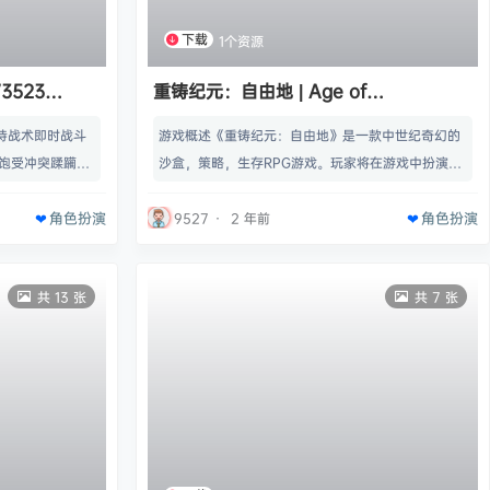
下载
1个资源
73523
重铸纪元：自由地 | Age of
Reforging:The Freelands v1.02
支持战术即时战斗
游戏概述《重铸纪元：自由地》是一款中世纪奇幻的
【37.1GB】
个饱受冲突蹂躏的
沙盒，策略，生存RPG游戏。玩家将在游戏中扮演被
猎人，书写命运
命运女神选中的“重铸者”，在旅途中不断地成长并扩
角色扮演
角色扮演
使者类型: 角色扮演
充自己的队伍，在一片广阔且充满机遇的土地 – 自由
9527
·
2 年前
nt Horizon系
地中随心所欲地冒险。名称: 重铸纪元：自由地类型:
 年 10 月 24 日
冒险, 独立, 角色扮演, 策略, 抢先体验开发商: Person
共 13 张
共 7 张
系统…
aeGame Studio发行商: PersonaeGame Studio
发行日期: 20…