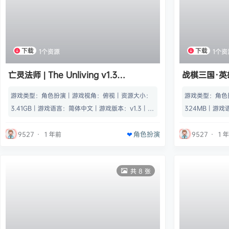
下载
下载
1个资源
1个资
亡灵法师 | The Unliving v1.3
战棋三国·英雄 |
【3.41GB】
v1.1.1 【3
游戏类型：角色扮演丨游戏视角：俯视丨资源大小：
游戏类型：角色
3.41GB丨游戏语言：简体中文丨游戏版本：v1.3丨支
324MB丨游戏
持设备：键盘鼠标 游戏概述《The Unliving》是一
支持设备：键盘
角色扮演
款 Rogue-lite 动作角色扮演游戏，您可以在这个黑
一款3D战棋类
9527
·
1 年前
9527
·
1 
暗世界中扮演恐怖的亡灵巫师唤醒亡灵！带领您的亡
单，玩法有趣，
灵军队永无休止地战斗，用毁灭性的魔咒将城市烧成
自带简单易用的
共 8 张
灰烬、击败史诗级魔王，并让敌 游戏类型：角色扮演
开放给玩家使用
丨游戏视角：俯视丨资源大小：3.41GB丨…
以 游戏类型：
小：324MB丨