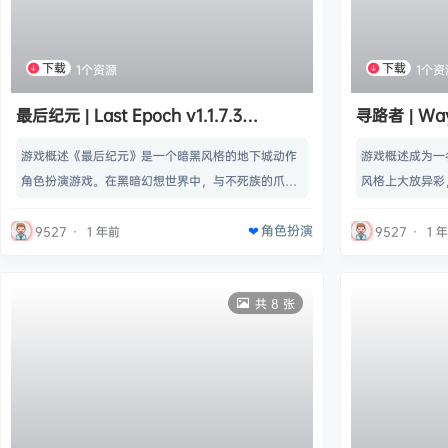
下载
下载
1个资源
1个资
最后纪元 | Last Epoch v1.1.7.3
寻路者 | W
【22.1GB】
Build.110
游戏概述《最后纪元》是一个暗黑风格的地下城动作
游戏概述成为一
角色扮演游戏。在黑暗幻想世界中，与不死族的爪
风格上大放异彩
牙、怪物等等作战。 提供了大量的游戏玩法（包括B
力。掌控混沌，
角色扮演
OSS战斗和竞技场模式），本作大量战利品令人印象
无边冒险，因为
9527
·
1 年前
9527
·
1 
深刻，完整游戏可以让你体验10个不同的角色，具有
Wayfinder类
高品质的视觉效果，可玩性非常高。名称: Last Epo
发商: Airship S
共 8 张
ch类型: 动作, 冒险, 独立, 角色扮演, 抢先体验开发商:
e发行日期: 20
Eleventh Hour Games发行商…
2…