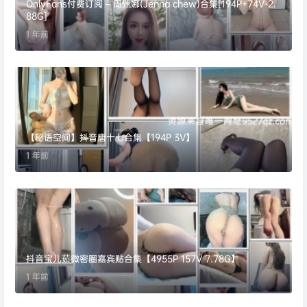
OnlyFans付费订阅 – 周甄娜(Jenna chew)合集[194P+74V-2.
88G]
1 年前
【秘语空间】抖音唐十七合集【194P 3V】
1 年前
抖音宝儿茹微密圈嘉宾贴合集【4955P 157V 7.78G】
1 年前