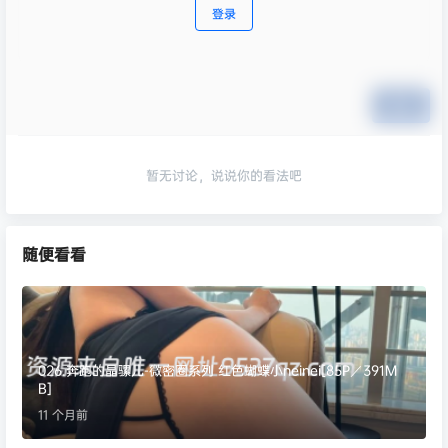
登录
提交
暂无讨论，说说你的看法吧
随便看看
026.奔跑的晶骡儿-微密圈系列 红色蝴蝶小neinei[85P／391M
B]
11 个月前