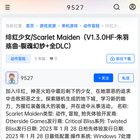
9527
当前位置：
首页
>
游戏资源
>
单机游戏
>
动作冒险
>
绯红少
女/Scarlet Maiden（V1.3.0HF-朱羽殇曲-裂魂幻纱+全DLC）
绯红少女/Scarlet Maiden（V1.3.0HF-朱羽
殇曲-裂魂幻纱+全DLC）
0
动作冒险
3 年前
前往下载
9527
关注
私信
加入绯红，神圣火焰中最后剩下的少女，在她罪恶的追求
中击败邪恶之主。探索随机生成的地下城，学习新的能
力，为猩红装备强大的装备，并在途中从事活动。 名称:
Scarlet Maiden类型: 动作, 冒险, 抢先体验开发商:
Otterside Games发行商: Critical Bliss系列: Twisted
Bliss发行日期: 2023 年 1 月 28 日抢先体验发行日期:
2023 年 1 月 28 日最低配置:操作系统: Windows 7处理