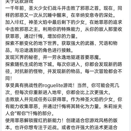
关于这款游戏
一千年前，圣火少女们战斗并击败了邪恶之首。现在，同
样的邪恶又一次从沉睡中醒来，在辛纳安息寺的深处。
加入绯红，神圣火焰中最后剩下的少女，在她罪恶的追求
中击败邪恶之主。利用你的特殊能力，从你的敌人那里收
获罪恶，通过忏悔，增加你的力量。
探索不断变化的地下世界。获取强大的武器、咒语和物
品。与沿途遇到的角色进行接触。
发现冥界的秘密，并一劳永逸地驱逐首要恶魔。
探索随机生成的地下城。每次你进入，你都会发现新的路
径，对抗新的怪物，并发现新的物品。每一次冒险都会不
同！
享受具有挑战性的roguelite游戏！当然，你可能会死几
次，但每次你重新进入地牢，你都会比上次更强大。
击败敌人并完成任务以获得罪。作为神圣火焰的少女，你
有能力收集罪恶，并通过忏悔将其转化为力量。朱莉娅夫
人会“帮你”忏悔的部分。
使用罪恶解锁猩红的新能力！创建适合您游戏风格的版
本。也许你想专注于近战。或者也许强大的法术更适合