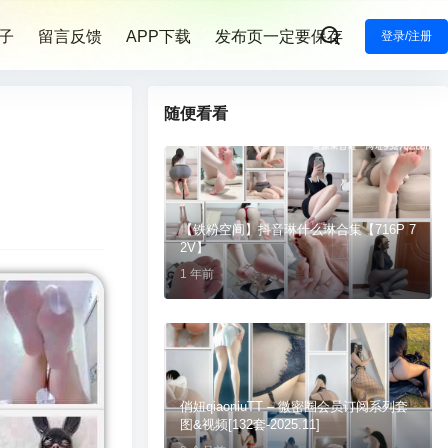
子
留言反馈
APP下载
发布页一定要保存
登录/注册
随便看看
【铁粉空间】抖音琳什么琳合集【716P 7
2V】
1 年前
俏妞qiaoniuTT – 微密圈会员订阅系列套
图&视频[132套-2025.11]