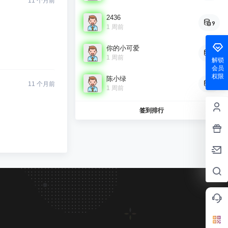
11 个月前
2436
9
1 周前
你的小可爱
8
1 周前
解锁
会员
权限
陈小绿
7
11 个月前
1 周前
签到排行