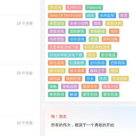
3A大作
ICARUS
Palworld
Sons Of The Forest
休闲
休闲益智
体育
体育运动
全本小说网
冒险
冒险休闲
10 个月前
冒险游戏
冒险解密
冒险解谜
动作
动作冒险
动作游戏
动漫
即时战略
大型单机游戏下载
好玩的单机游戏
好玩的单机游戏下载
射击
射击枪战
射击游戏
幻兽帕鲁
必玩热游
恐怖冒险
格斗对战
格斗游戏
森林之子
模拟
10 个月前
模拟器
模拟经营
沙盒
生存
生存恐怖
策略
策略战棋
翼星求生
视觉小说
角色扮演
解谜
赛车竞技
赛车竞速
嗨！朋友
10 个月前
所有的伟大，都源于一个勇敢的开始