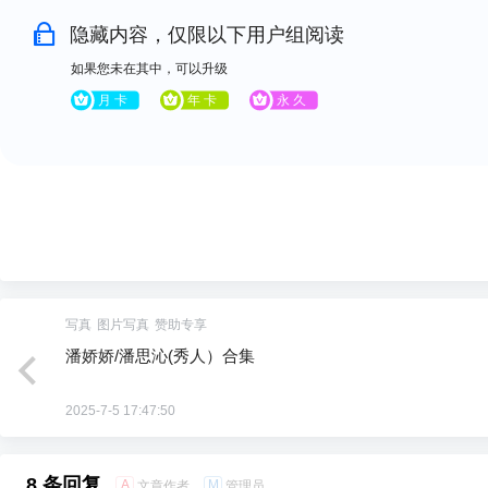
隐藏内容，仅限以下用户组阅读
如果您未在其中，可以升级
写真
图片写真
赞助专享
潘娇娇/潘思沁(秀人）合集
2025-7-5 17:47:50
8 条回复
A
M
文章作者
管理员