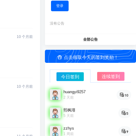
登录
没有公告
10 个月前
全部公告
点击领取今天的签到奖励！
连续签到
今日签到
10 个月前
huangyi9257
10
2 天前
熙枫瑾
5
5 天前
zzhys
9
1 周前