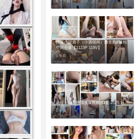
8 个月前
抖音小甜酒子（小酒很闲）微密圈+铁粉
空间合集【1123P 118V】
1 年前
葛征 – 微密圈套图&视频[43套-2025.1]
1 年前