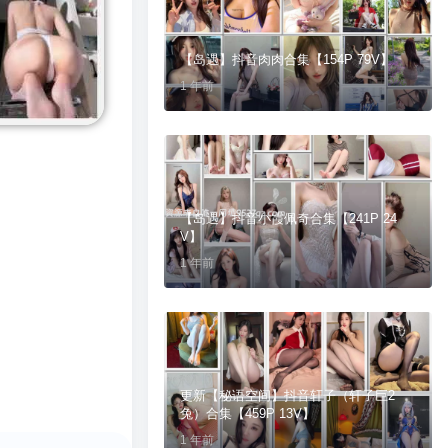
【岛遇】抖音肉肉合集【154P 79V】
1 年前
【岛遇】抖音小霞佩奇合集【241P 24
V】
1 年前
更新【秘语空间】抖音轩子（轩子巨2
兔）合集【459P 13V】
1 年前