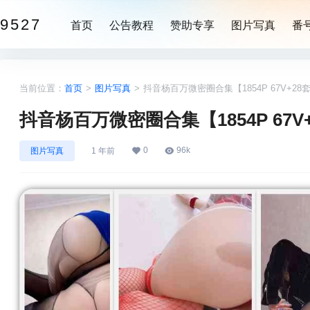
9527
首页
公告教程
赞助专享
图片写真
番
当前位置：
首页
>
图片写真
>
抖音杨百万微密圈合集【1854P 67V+2
抖音杨百万微密圈合集【1854P 67V
0
96k
图片写真
1 年前