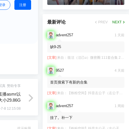
登录
注册
最新评论
PREV
NEXT
advent257
1 天前
缺9-25
[文章]
来自：
筱洁（洁己u）微密圈 111套合集 20.3G
9527
4 天前
首页搜索下有新的合集
写真
赞助专享
[文章]
来自：
【铁粉空间】抖音左公子（左公子666）合集【2063P 181V】
播asmr以
小29.86G
advent257
1 周前
-7-8 12:15:08
挂了。补一下
提示标题
[文章]
来自：
【铁粉空间】抖音左公子（左公子666）合集【2063P 181V】