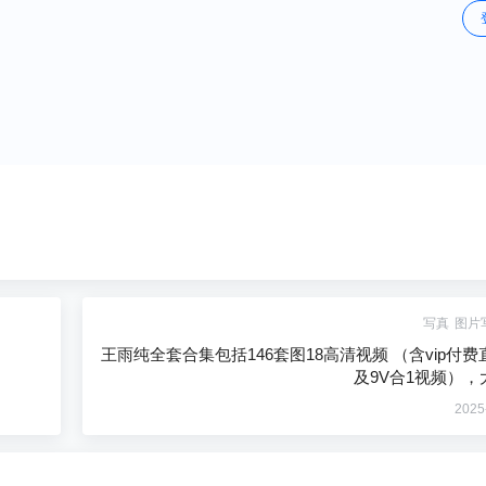
写真
图片
王雨纯全套合集包括146套图18高清视频 （含vip付费直
及9V合1视频），大
2025