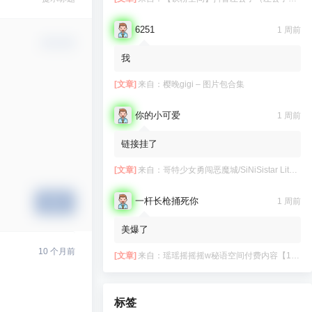
6251
1 周前
确认修改
我
[文章]
来自：
樱晚gigi – 图片包合集
你的小可爱
1 周前
链接挂了
[文章]
来自：
哥特少女勇闯恶魔城/SiNiSistar Lite Version（Build.7793201+DLC+通关档）
一杆长枪捅死你
1 周前
提交
美爆了
10 个月前
[文章]
来自：
瑶瑶摇摇摇w秘语空间付费内容【11.06】
标签