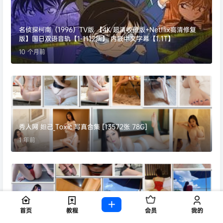
名侦探柯南（1996）TV版 【4K 超清收藏版+Netflix高清修复
版】国日双语音轨【1-1112集】 内嵌中文字幕【1.1T】
10 个月前
秀人网 妲己_Toxic 写真合集 [13572张 78G]
1 年前
首页
教程
会员
我的
【秘语空间】抖音可可西合集【893P 147V 4.4G】