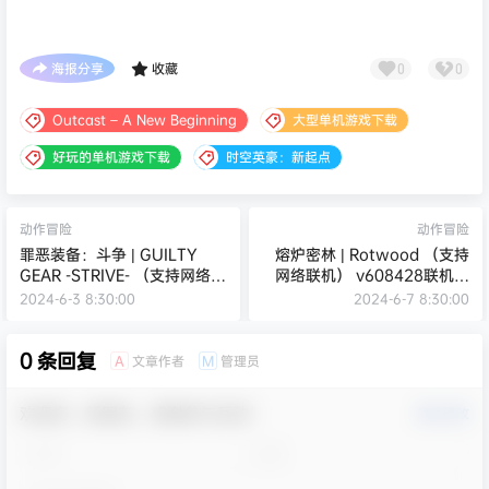
海报分享
收藏
0
0
Outcast – A New Beginning
大型单机游戏下载
好玩的单机游戏下载
时空英豪：新起点
动作冒险
动作冒险
罪恶装备：斗争 | GUILTY
熔炉密林 | Rotwood （支持
GEAR -STRIVE- （支持网络联
网络联机） v608428联机版
机） v1.1.5.0 联机版
【739MB】
2024-6-3 8:30:00
2024-6-7 8:30:00
【26GB】
0 条回复
文章作者
管理员
A
M
欢迎您，新朋友，感谢参与互动！
确认修改