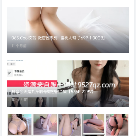
065.Cool文茜-微密圈系列- 蜜桃大臀 [169P-1.00GB]
11 个月前
抖音今天是九斤明哥微密圈合集【535P 229V】
10 个月前