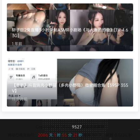
轩子巨2兔直播3小时录制ASMR小剧场《与人妻的约会》[1V-4.6
3G]
1 年前
【更新】抖音烧肉小野猫（多肉小野猫）微密圈合集【395P 355
V】
11 个月前
Copyright © 2026
9527
保留资源解释
网站已稳定运行：
2086
天
1
时
55
分
21
秒
查询 80 次，耗时 0.1226 秒