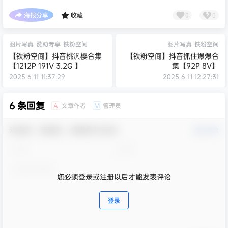
海报分享
收藏
0
0
图片写真
赞助专享
铁粉空间
图片写真
铁粉空间
【铁粉空间】抖音桃沢樱合集
【铁粉空间】抖音抓住爆爆合
【1212P 191V 3.2G 】
集【92P 8V】
2025-6-11 11:37:29
2025-6-11 12:27:31
6 条回复
文章作者
管理员
A
M
欢迎您，新朋友，感谢参与互动！
确认修改
您必须登录或注册以后才能发表评论
登录