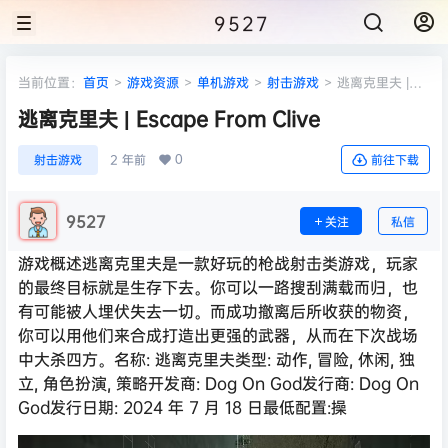
9527
当前位置：
首页
>
游戏资源
>
单机游戏
>
射击游戏
>
逃离克里夫 |
Escape From Clive
逃离克里夫 | Escape From Clive
0
射击游戏
2 年前
前往下载
9527
关注
私信
游戏概述逃离克里夫是一款好玩的枪战射击类游戏，玩家
的最终目标就是生存下去。你可以一路搜刮满载而归，也
有可能被人埋伏失去一切。而成功撤离后所收获的物资，
你可以用他们来合成打造出更强的武器，从而在下次战场
中大杀四方。名称: 逃离克里夫类型: 动作, 冒险, 休闲, 独
立, 角色扮演, 策略开发商: Dog On God发行商: Dog On
God发行日期: 2024 年 7 月 18 日最低配置:操