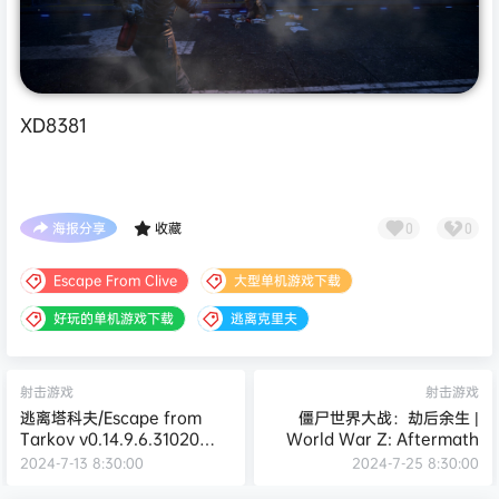
XD8381
海报分享
收藏
0
0
Escape From Clive
大型单机游戏下载
好玩的单机游戏下载
逃离克里夫
射击游戏
射击游戏
逃离塔科夫/Escape from
僵尸世界大战：劫后余生 |
Tarkov v0.14.9.6.31020
World War Z: Aftermath
【42.7GB】
2024-7-13 8:30:00
2024-7-25 8:30:00