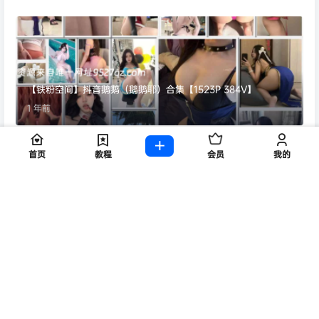
【铁粉空间】抖音鹅鹅（鹅鹅耶）合集【1523P 384V】
1 年前
首页
教程
会员
我的
抖音刘二萌铁粉空间合集【671P 1V】
11 个月前
Copyright © 2026
9527
保留资源解释
网站已稳定运行：
2084
天
8
时
50
分
14
秒
查询 62 次，耗时 0.1283 秒