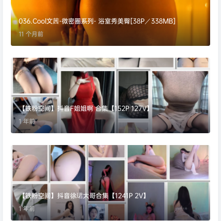
036.Cool文茜-微密圈系列- 浴室秀美臀[38P／338MB]
11 个月前
【铁粉空间】抖音F姐姐啊 合集【152P 127V】
1 年前
【铁粉空间】抖音徐珺大哥合集【1241P 2V】
1 年前