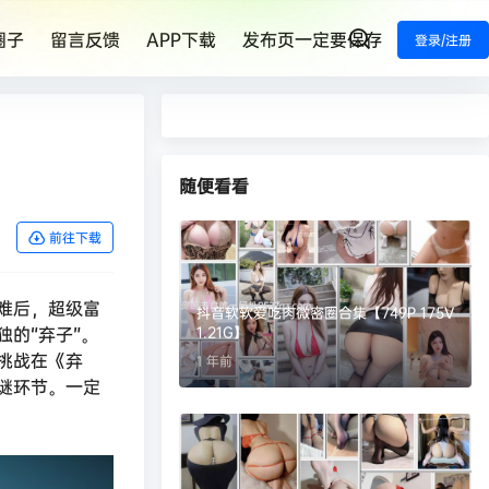
圈子
留言反馈
APP下载
发布页一定要保存
登录/注册
随便看看
前往下载
难后，超级富
抖音软软爱吃肉微密圈合集【749P 175V
的“弃子”。
1.21G】
挑战在《弃
1 年前
谜环节。一定