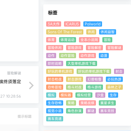
标签
3A大作
ICARUS
Palworld
Sons Of The Forest
休闲
休闲益智
体育
体育运动
全本小说网
冒险
冒险休闲
冒险游戏
冒险解密
冒险解谜
动作
动作冒险
动作游戏
动漫
即时战略
大型单机游戏下载
好玩的单机游戏
好玩的单机游戏下载
射击
冒险解谜
射击枪战
射击游戏
幻兽帕鲁
必玩热游
埃终须落定
恐怖冒险
格斗对战
格斗游戏
森林之子
模拟
模拟器
模拟经营
沙盒
生存
-27 10:28:56
生存恐怖
策略
策略战棋
翼星求生
视觉小说
角色扮演
解谜
赛车竞技
提示标题
赛车竞速