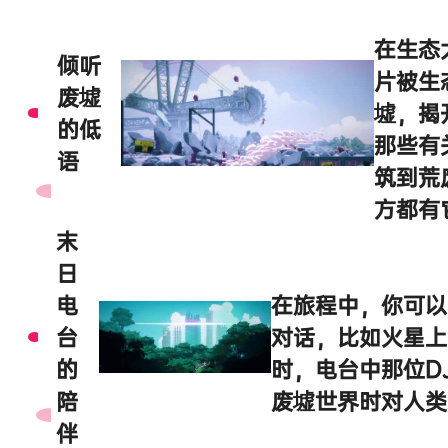
在生态
倾听
片被生
废墟
墟，揭
的低
那些有
语
筑到荒
方都有
末
日
电
在旅程中，你可以
台
对话，比如火星上
的
时，电台中那位D
陪
废墟世界时对人类
伴