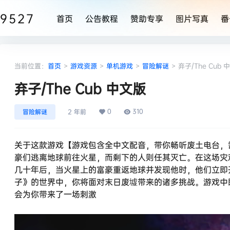
9527
首页
公告教程
赞助专享
图片写真
番
当前位置：
首页
>
游戏资源
>
单机游戏
>
冒险解谜
>
弃子/T
弃子/The Cub 中文版
0
310
冒险解谜
2 年前
关于这款游戏【游戏包含全中文配音，带你畅听废土电台，
豪们逃离地球前往火星，而剩下的人则任其灭亡。在这场灾
几十年后，当火星上的富豪重返地球并发现他时，他们立即
子》的世界中，你将面对末日废墟带来的诸多挑战。游戏中
会为你带来了一场刺激