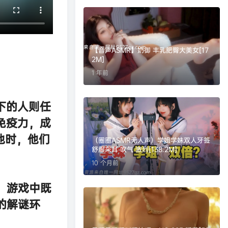
【音声ASMR】奶御 丰乳肥臀大美女[17
2M]
1 年前
下的人则任
免疫力，成
他时，他们
（圈圈ASMR无人声）学姐学妹双人牙签
舒服采耳 吹气 激烈[138.2M]
10 个月前
。游戏中既
的解谜环
！