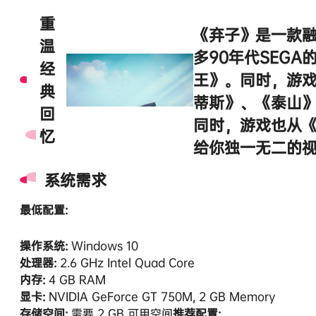
重
《弃子》是一款
温
多90年代SEG
经
王》。同时，游戏
典
蒂斯》、《泰山
回
同时，游戏也从
忆
给你独一无二的
系统需求
最低配置:
操作系统:
Windows 10
处理器:
2.6 GHz Intel Quad Core
内存:
4 GB RAM
显卡:
NVIDIA GeForce GT 750M, 2 GB Memory
存储空间:
需要 2 GB 可用空间
推荐配置: