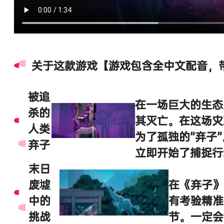
关于这款游戏
【游戏包含全中文配音，
被追
在一场巨大的生态
杀的
其灭亡。在这场灾
人类
为了孤独的“弃子
弃子
立即开始了捕捉行
末日
废墟
在《弃子》
中的
有考验精准
挑战
节。一定会