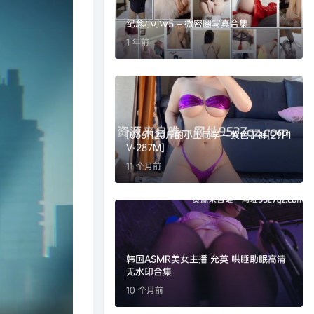
纪念小小v5 – 微密圈写真合集
1 年前
[036]120斤的小王同学 – 紫色丁裤[29P1
V-287M]
11 个月前
韩国ASMR美女主播 允英 哄睡助眠高清
无水印合集
10 个月前