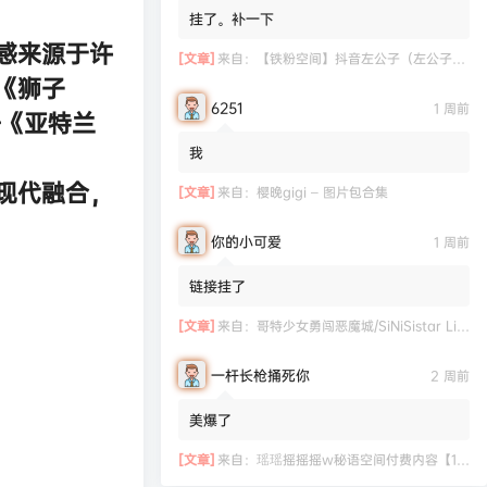
挂了。补一下
感来源于许
[文章]
来自：
【铁粉空间】抖音左公子（左公子666）合集【2063P 181V】
《狮子
6251
1 周前
—《亚特兰
我
现代融合，
[文章]
来自：
樱晚gigi – 图片包合集
你的小可爱
1 周前
链接挂了
[文章]
来自：
哥特少女勇闯恶魔城/SiNiSistar Lite Version（Build.7793201+DLC+通关档）
一杆长枪捅死你
2 周前
美爆了
[文章]
来自：
瑶瑶摇摇摇w秘语空间付费内容【11.06】