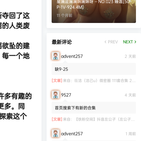
星澜是澜澜叫澜妹呀 – NO.023 睡莲[50
P-1V-924.4M]
新夺回了这
11 个月前
据的人类废
最新评论
PREV
NEXT
摇欲坠的建
，每一个地
advent257
2 天前
缺9-25
[文章]
来自：
筱洁（洁己u）微密圈 111套合集 20.3G
许多有趣的
9527
4 天前
更多。同
首页搜索下有新的合集
探索这个
[文章]
来自：
【铁粉空间】抖音左公子（左公子666）合集【2063P 181V】
advent257
1 周前