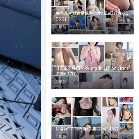
金希儿 – 微密圈系列图片&视频[17套-20
25.2]
1 年前
【无敌】韩国 inkyung 姜仁卿 onlyfans
合集6.17G
1 年前
抖音程宝宝微密圈合集【76P 46V】
1 年前