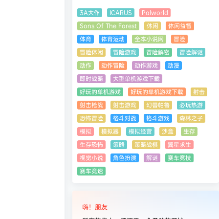
3A大作
ICARUS
Palworld
Sons Of The Forest
休闲
休闲益智
体育
体育运动
全本小说网
冒险
冒险休闲
冒险游戏
冒险解密
冒险解谜
动作
动作冒险
动作游戏
动漫
即时战略
大型单机游戏下载
好玩的单机游戏
好玩的单机游戏下载
射击
射击枪战
射击游戏
幻兽帕鲁
必玩热游
恐怖冒险
格斗对战
格斗游戏
森林之子
模拟
模拟器
模拟经营
沙盒
生存
生存恐怖
策略
策略战棋
翼星求生
视觉小说
角色扮演
解谜
赛车竞技
赛车竞速
嗨！朋友