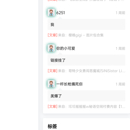
6251
1 周前
我
[文章]
来自：
樱晚gigi – 图片包合集
你的小可爱
1 周前
链接挂了
[文章]
来自：
哥特少女勇闯恶魔城/SiNiSistar Lite Version（Build.7793201+DLC+通关档）
一杆长枪捅死你
1 周前
美爆了
[文章]
来自：
瑶瑶摇摇摇w秘语空间付费内容【11.06】
标签