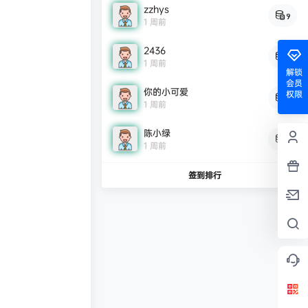
zzhys
9
1 周前
2436
9
1 周前
解锁
会员
你的小可爱
权限
8
1 周前
陈小绿
7
1 周前
签到排行