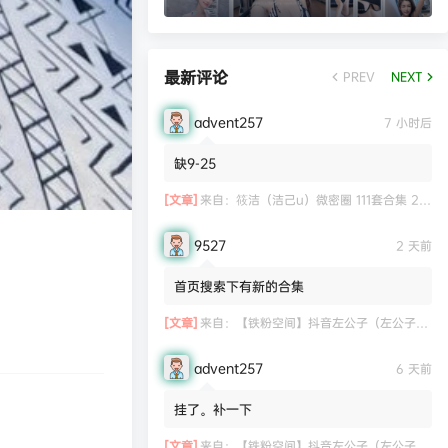
最新评论
PREV
NEXT
advent257
7 小时后
缺9-25
[文章]
来自：
筱洁（洁己u）微密圈 111套合集 20.3G
9527
2 天前
首页搜索下有新的合集
[文章]
来自：
【铁粉空间】抖音左公子（左公子666）合集【2063P 181V】
advent257
6 天前
挂了。补一下
[文章]
来自：
【铁粉空间】抖音左公子（左公子666）合集【2063P 181V】