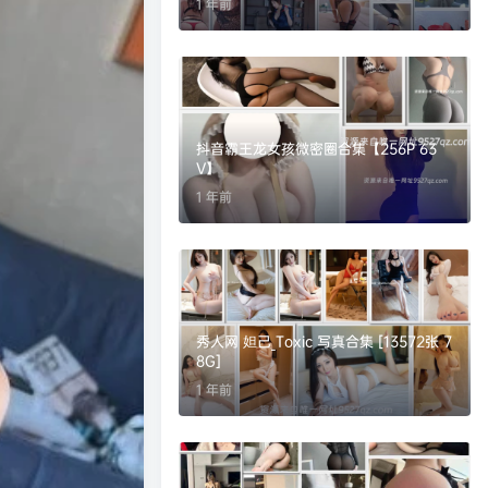
1 年前
抖音霸王龙女孩微密圈合集【256P 63
V】
1 年前
秀人网 妲己_Toxic 写真合集 [13572张 7
8G]
1 年前