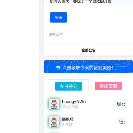
所有的伟大，都源于一个勇敢的开始
登录
没有公告
全部公告
点击领取今天的签到奖励！
连续签到
今日签到
huangyi9257
10
20 小时前
熙枫瑾
5
3 天前