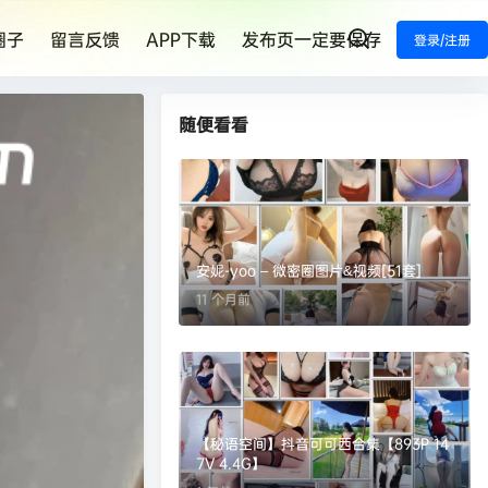
圈子
留言反馈
APP下载
发布页一定要保存
登录/注册
随便看看
安妮-yoo – 微密圈图片&视频[51套]
11 个月前
【秘语空间】抖音可可西合集【893P 14
7V 4.4G】