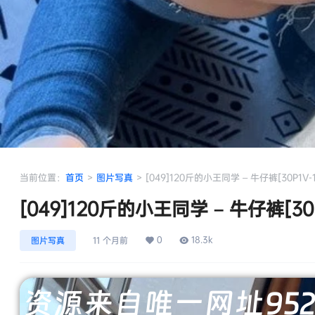
当前位置：
首页
>
图片写真
>
[049]120斤的小王同学 – 牛仔裤[30P1V-1
[049]120斤的小王同学 – 牛仔裤[30P
0
18.3k
图片写真
11 个月前