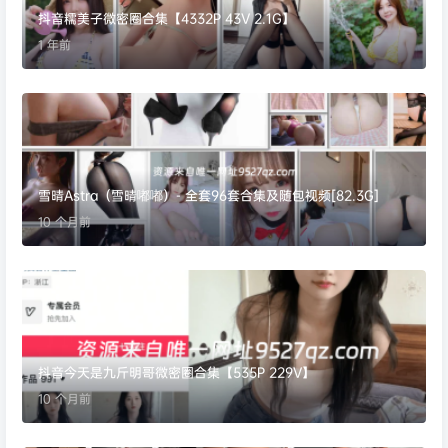
抖音糯美子微密圈合集【4332P 43V 2.1G】
1 年前
雪晴Astra（雪晴嘟嘟）- 全套96套合集及随包视频[82.3G]
10 个月前
抖音今天是九斤明哥微密圈合集【535P 229V】
10 个月前