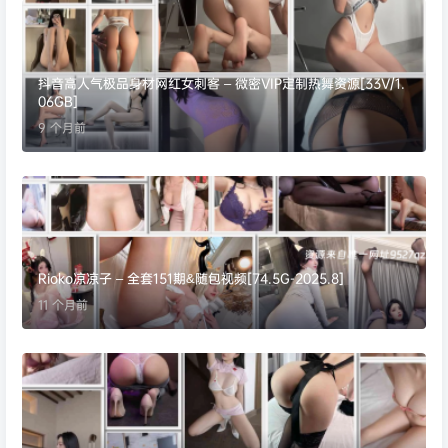
抖音高人气极品身材网红女刺客 – 微密VIP定制热舞资源[33V/1.
06GB]
9 个月前
Rioko凉凉子 – 全套151期&随包视频[74.5G-2025.8]
11 个月前