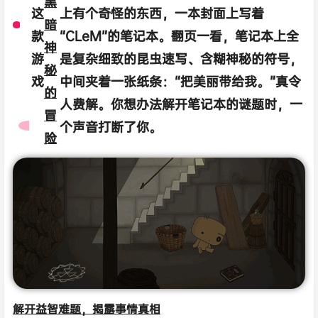
黑
这
上有个奇怪的东西，一本封面上写着
暗
款
“CLeM”的笔记本。翻页一看，笔记本上全
神
游
是复杂细致的昆虫速写、含糊神秘的符号，
秘
戏
中间夹着一张纸条：“把美丽带给我。”真令
的
人费解。你想办法解开笔记本的谜题时，一
冒
个声音打断了你。
险
解开益智难题，揭露事情真相