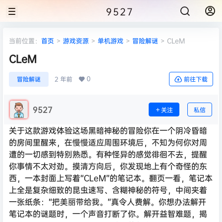
9527
当前位置：
首页
>
游戏资源
>
单机游戏
>
冒险解谜
>
CLeM
CLeM
0
冒险解谜
2 年前
前往下载
9527
关注
私信
关于这款游戏体验这场黑暗神秘的冒险你在一个阴冷昏暗
的房间里醒来，在慢慢适应周围环境后，不知为何你对周
遭的一切感到特别熟悉。有种怪异的感觉徘徊不去，提醒
你事情不太对劲。摸清方向后，你发现地上有个奇怪的东
西，一本封面上写着“CLeM”的笔记本。翻页一看，笔记本
上全是复杂细致的昆虫速写、含糊神秘的符号，中间夹着
一张纸条：“把美丽带给我。”真令人费解。你想办法解开
笔记本的谜题时，一个声音打断了你。解开益智难题，揭