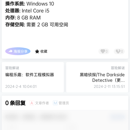
操作系统:
Windows 10
处理器:
Intel Core i5
内存:
8 GB RAM
存储空间:
需要 2 GB 可用空间
海报分享
收藏
0
0
冒险解谜
冒险解谜
编程乐趣：软件工程模拟器
黑暗侦探/The Darkside
Detective（更新
Build.13125011）
2024-2-4 10:04:01
2024-2-11 13:15:51
0 条回复
文章作者
管理员
A
M
欢迎您，新朋友，感谢参与互动！
确认修改