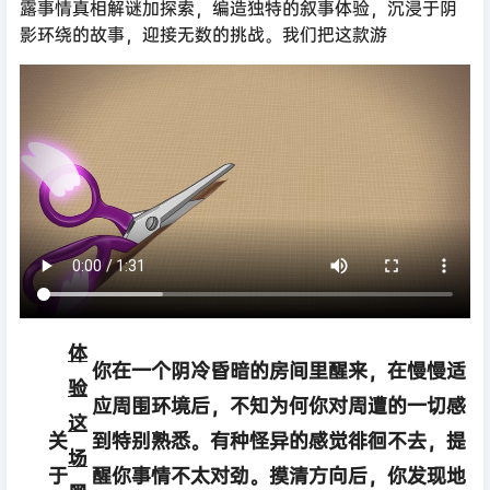
露事情真相解谜加探索，编造独特的叙事体验，沉浸于阴
影环绕的故事，迎接无数的挑战。我们把这款游
体
你在一个阴冷昏暗的房间里醒来，在慢慢适
验
应周围环境后，不知为何你对周遭的一切感
这
关
到特别熟悉。有种怪异的感觉徘徊不去，提
场
于
醒你事情不太对劲。摸清方向后，你发现地