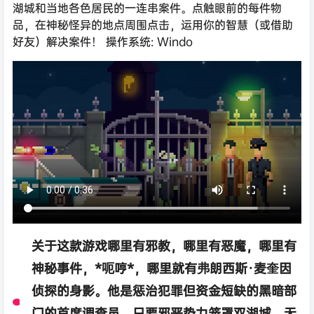
湖城和当地各色居民的一连串案件。点触眼前的每件物
品，在神秘怪异的地点周围点击，运用你的智慧（或借助
好友）解决案件！ 操作系统: Windo
关于这款游戏哪里有邪教，哪里有恶魔，哪里有
神秘事件，*呃哼*，哪里就有弗朗西斯·麦奎因
侦探的身影。他是惩治犯罪但资金短缺的黑暗部
门的首席调查员。只要邪恶势力笼罩双湖城，无