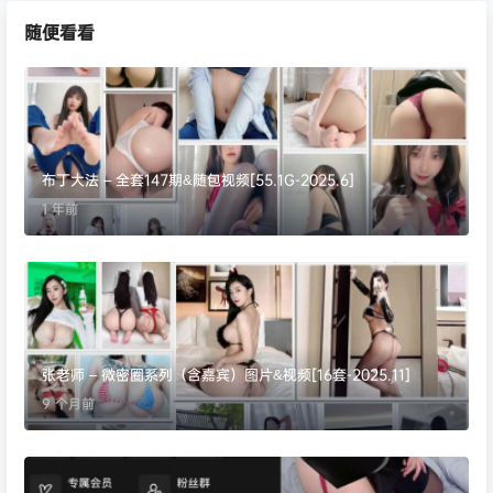
随便看看
布丁大法 – 全套147期&随包视频[55.1G-2025.6]
1 年前
张老师 – 微密圈系列（含嘉宾）图片&视频[16套-2025.11]
9 个月前