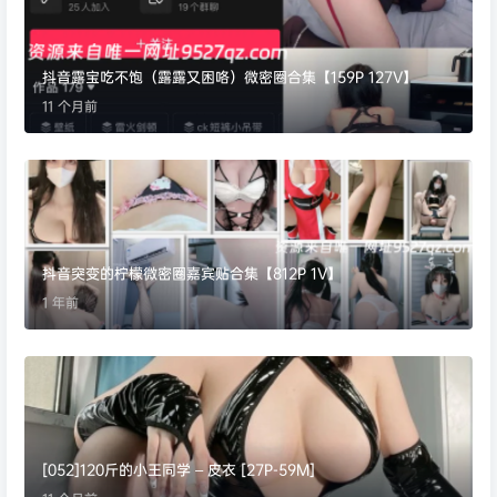
抖音露宝吃不饱（露露又困咯）微密圈合集【159P 127V】
11 个月前
抖音突变的柠檬微密圈嘉宾贴合集【812P 1V】
1 年前
[052]120斤的小王同学 – 皮衣 [27P-59M]