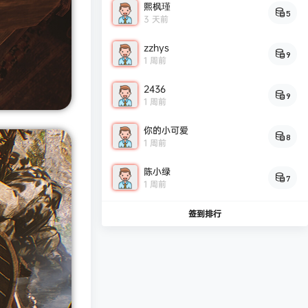
熙枫瑾
5
3 天前
zzhys
9
1 周前
2436
9
1 周前
你的小可爱
8
1 周前
陈小绿
7
1 周前
签到排行