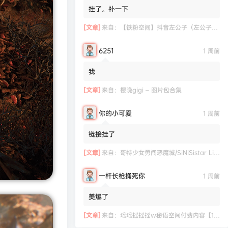
挂了。补一下
[文章]
来自：
【铁粉空间】抖音左公子（左公子666）合集【2063P 181V】
6251
1 周前
我
[文章]
来自：
樱晚gigi – 图片包合集
你的小可爱
1 周前
链接挂了
[文章]
来自：
哥特少女勇闯恶魔城/SiNiSistar Lite Version（Build.7793201+DLC+通关档）
一杆长枪捅死你
1 周前
美爆了
[文章]
来自：
瑶瑶摇摇摇w秘语空间付费内容【11.06】