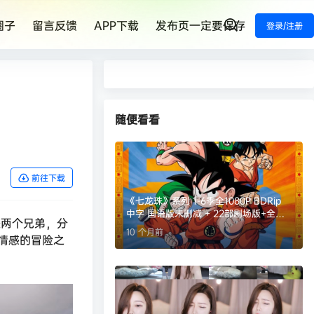
圈子
留言反馈
APP下载
发布页一定要保存
登录/注册
随便看看
前往下载
《七龙珠》系列 1-6季全1080P BDRip
中字 国语版未删减 + 22部剧场版+全彩
控两个兄弟，分
漫画【典藏版】
10 个月前
情感的冒险之