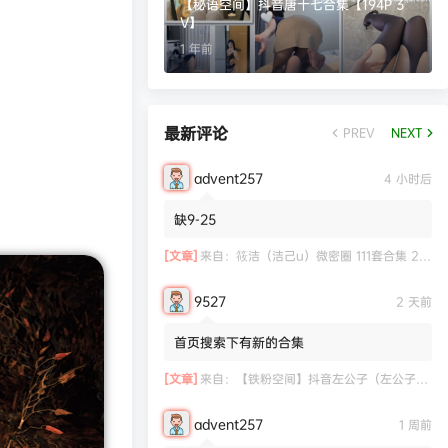
【秘语空间】抖音唐十七合集【194P 3
V】
1 年前
最新评论
PREV
NEXT
advent257
4 小时后
缺9-25
[文章]
来自：
筱洁（洁己u）微密圈 111套合集 20.3G
9527
2 天前
首页搜索下有新的合集
[文章]
来自：
【铁粉空间】抖音左公子（左公子666）合集【2063P 181V】
advent257
1 周前