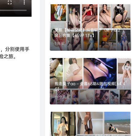
更新【秘语空间】抖音轩子（轩子巨2
兔）合集【459P 13V】
1 年前
弟，分别使用手
险之旅。
抱走莫子aa – 全套68期&随包视频[64.4
G]
11 个月前