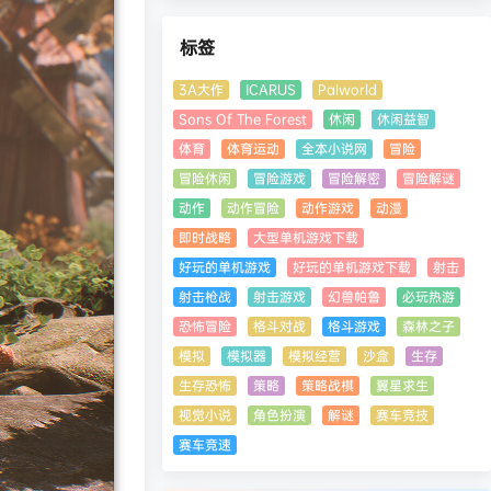
标签
3A大作
ICARUS
Palworld
Sons Of The Forest
休闲
休闲益智
体育
体育运动
全本小说网
冒险
冒险休闲
冒险游戏
冒险解密
冒险解谜
动作
动作冒险
动作游戏
动漫
即时战略
大型单机游戏下载
好玩的单机游戏
好玩的单机游戏下载
射击
射击枪战
射击游戏
幻兽帕鲁
必玩热游
恐怖冒险
格斗对战
格斗游戏
森林之子
模拟
模拟器
模拟经营
沙盒
生存
生存恐怖
策略
策略战棋
翼星求生
视觉小说
角色扮演
解谜
赛车竞技
赛车竞速