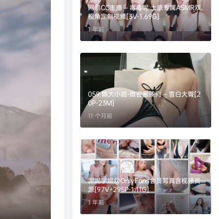
网易CC主播 – 毒毒呢 土豪专属ASMR双
视角定制视频[3V-1.69G]
1 年前
059.陈大小姐-微密圈系列 – 雪白大臀[2
0P-23M]
11 个月前
泥泥学姐@OnlyFans会员写真含视频资
源[97V+295P-1.11G]
1 年前