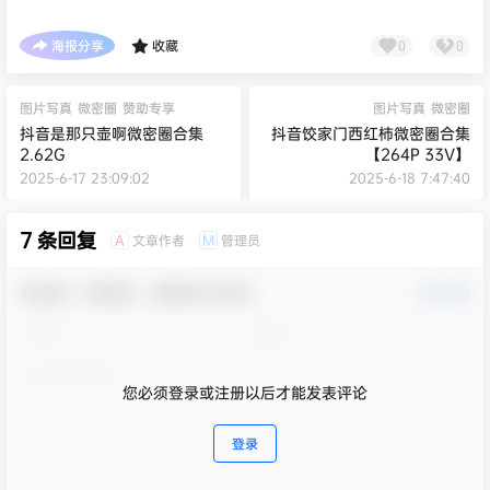
海报分享
收藏
0
0
图片写真
微密圈
赞助专享
图片写真
微密圈
抖音是那只壶啊微密圈合集
抖音饺家门西红柿微密圈合集
2.62G
【264P 33V】
2025-6-17 23:09:02
2025-6-18 7:47:40
7 条回复
文章作者
管理员
A
M
欢迎您，新朋友，感谢参与互动！
确认修改
您必须登录或注册以后才能发表评论
登录