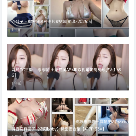
乙醇子 – 微密圈系列图片&视频[81套-2025.3]
1 年前
网易CC主播 – 毒毒呢 土豪专属ASMR双视角定制视频[3V-1.69
G]
1 年前
抖音没有圆子（依阳baby）微密圈合集【417P 33V】