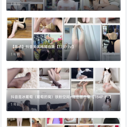
1 年前
【岛遇】抖音关关雎鸠合集【115P 1V】
1 年前
抖音是冰葡萄（葡萄的窝）铁粉空间+微密圈合集【784P 8V】
1 年前