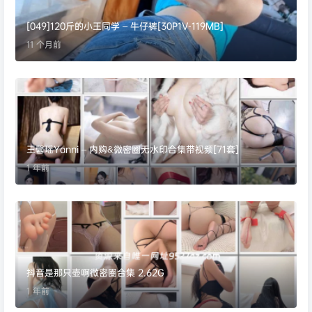
[049]120斤的小王同学 – 牛仔裤[30P1V-119MB]
11 个月前
王馨瑶Yanni – 内购&微密圈无水印合集带视频[71套]
1 年前
抖音是那只壶啊微密圈合集 2.62G
1 年前