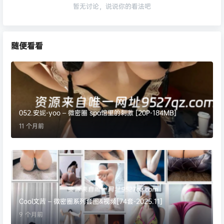
暂无讨论，说说你的看法吧
随便看看
052.安妮-yoo – 微密圈 spa馆里的刺激 [20P-184MB]
11 个月前
Cool文茜 – 微密圈系列套图&视频[74套-2025.11]
9 个月前