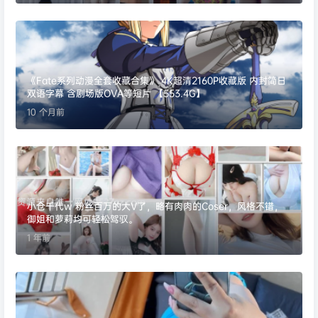
《Fate系列动漫全套收藏合集》 4K超清2160P收藏版 内封简日
双语字幕 含剧场版OVA等短片 【553.4G】
10 个月前
小仓千代w 粉丝百万的大V了，略有肉肉的Coser，风格不错，
御姐和萝莉均可轻松驾驭。
1 年前