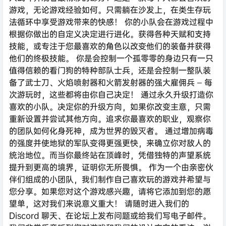
游戏，无论游戏经验如何。只需躺在沙发上，在类生存玩
法循环中享受游戏带来的快感！ 你的小队会在游戏过程中
根据你做出的自定义决定进行进化。获得各种天赋和支持
技能，或专注于您最喜欢的角色以改变他们的装备并获得
他们的终极技能。 你是会控制一个孤零零的身边只有一只
值得信赖的看门狗的特种部队士兵，还是会控制一整队装
备了武士刀、火焰喷射器和火箭发射器的强大雇佣兵 – 每
次游玩时，这些都将由你自己决定！ 通过永久升级打造你
喜欢的小队。决定你的升级方向，如果你改变主意，只需
重新设置并尝试其他方向。追求你最喜欢的职业，观察你
的团队如何化身死神，成为世界的毁灭者。 通过增加病毒
的强度并使地狱的军队变得更强更快，来确立你对敌人的
统治地位。而当你最终站在顶峰时，凭借独特的声望系统
提升到更高的境界，证明你无所畏惧。 作为一个由亲密伙
伴们组成的小团队，我们制作自己喜欢玩的游戏并希望与
您分享。如果您对这个游戏感兴趣，请将它添加到您的愿
望单，这对我们来说意义重大！ 请随时进入我们的
Discord 聊天、在论坛上发布问题或给我们写电子邮件。