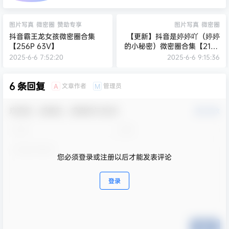
图片写真
微密圈
赞助专享
图片写真
微密圈
抖音霸王龙女孩微密圈合集
【更新】抖音是婷婷吖（婷婷
【256P 63V】
的小秘密）微密圈合集【216P
6V】
2025-6-6 7:52:20
2025-6-6 9:15:36
6 条回复
文章作者
管理员
A
M
欢迎您，新朋友，感谢参与互动！
确认修改
您必须登录或注册以后才能发表评论
登录
提交