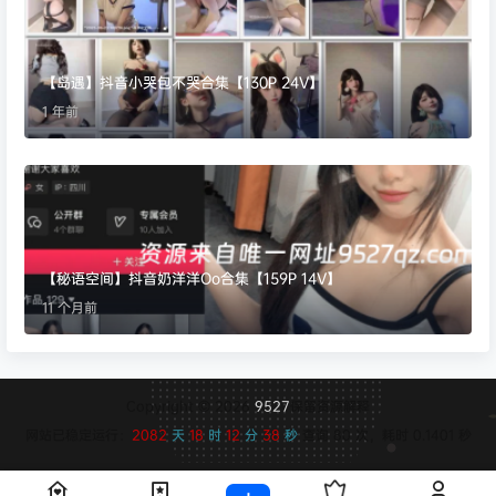
【岛遇】抖音小哭包不哭合集【130P 24V】
1 年前
【秘语空间】抖音奶洋洋Oo合集【159P 14V】
11 个月前
Copyright © 2026
9527
保留资源解释
网站已稳定运行：
2082
天
18
时
12
分
39
秒
查询 80 次，耗时 0.1401 秒