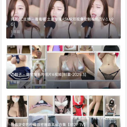
网易CC主播 – 毒毒呢 土豪专属ASMR双视角定制视频[3V-1.69
G]
1 年前
乙醇子 – 微密圈系列图片&视频[81套-2025.3]
1 年前
抖音突变的柠檬微密圈嘉宾贴合集【812P 1V】