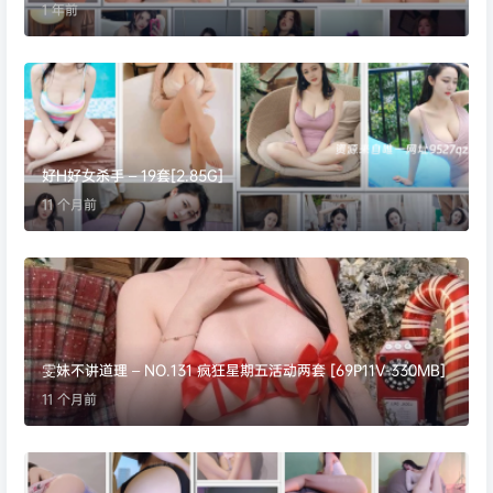
1 年前
好H好女杀手 – 19套[2.85G]
11 个月前
雯妹不讲道理 – NO.131 疯狂星期五活动两套 [69P11V-330MB]
11 个月前