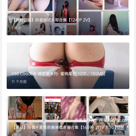
【铁粉空间】抖音徐珺大哥合集【1241P 2V】
1 年前
038.Cool文茜-微密圈系列- 蜜桃尾巴[101P／785MB]
11 个月前
【更新】抖音不爱笑的赛琳微密圈合集【1639P 211V 3.7G】
1 年前