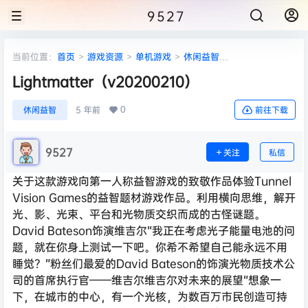
9527
当前位置：
首页
>
游戏资源
>
单机游戏
>
休闲益智
>
Lightmatter（v20200210）
Lightmatter（v20200210）
0
休闲益智
5 年前
前往下载
9527
关注
私信
关于这款游戏向第一人称益智游戏的致敬作品体验Tunnel
Vision Games的益智题材游戏作品。利用横向思维，解开
光、影、光束、平台和光物质交织而成的古怪谜题。
David Bateson饰演维吉尔“我正在考虑光子能量电池的问
题，就在你身上测试一下吧。你希不希望自己能永远不用
睡觉？”粉丝们最爱的David Bateson的饰演光物质技术公
司的首席执行官——维吉尔维吉尔对未来的展望“想象一
下，在城市的中心，有一个光核，为数百万市民创造可持