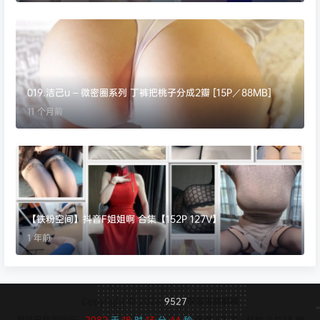
019.洁己u – 微密圈系列 丁裤把桃子分成2瓣 [15P／88MB]
11 个月前
【铁粉空间】抖音F姐姐啊 合集【152P 127V】
1 年前
Copyright © 2026
9527
保留资源解释
网站已稳定运行：
2082
天
18
时
13
分
45
秒
查询 62 次，耗时 0.1173 秒