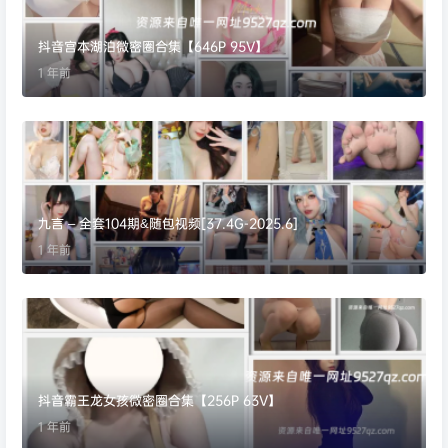
抖音宫本湖泊微密圈合集【646P 95V】
1 年前
九言 – 全套104期&随包视频[37.4G-2025.6]
1 年前
抖音霸王龙女孩微密圈合集【256P 63V】
1 年前