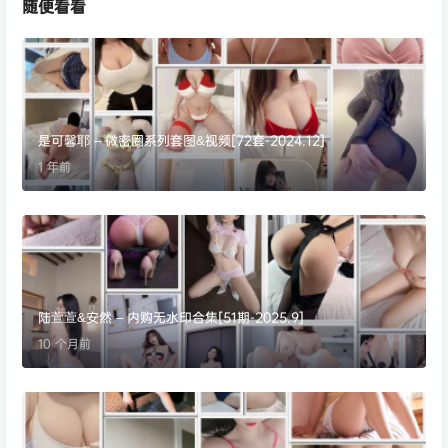
随便看看
是可馨耶 – 微密圈系列套图&视频[72套-2024.12]
1 年前
陆萱萱&安然 – 内购无水印合集[51期-2025.9]
10 个月前