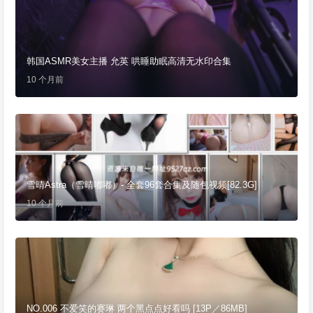
韩国ASMR美女主播 允英 哄睡助眠高清无水印合集
10 个月前
雪晴Astra（雪晴嘟嘟）- 全套96套合集及随包视频[82.3G]
10 个月前
NO.006 不爱笑的赛琳 两个黑点点好看吗 [13P／86MB]