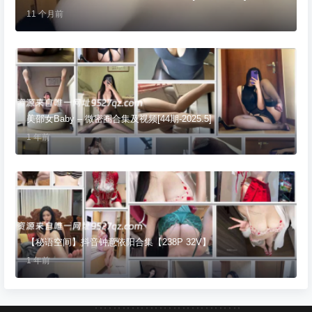
11 个月前
美邵女Baby – 微密圈合集及视频[44期-2025.5]
1 年前
【秘语空间】抖音钟意依阳合集【238P 32V】
1 年前