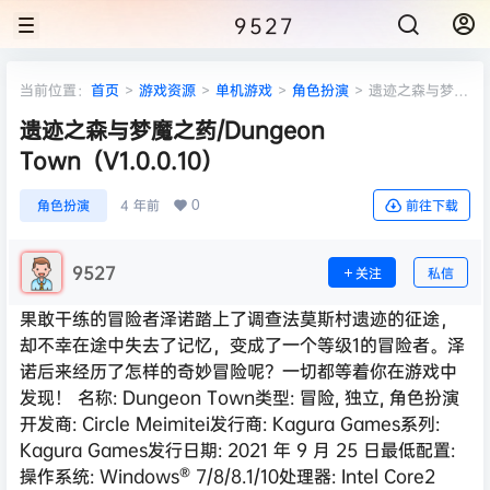
9527
当前位置：
首页
>
游戏资源
>
单机游戏
>
角色扮演
>
遗迹之森与梦魔
之药/Dungeon Town（V1.0.0.10）
遗迹之森与梦魔之药/Dungeon
Town（V1.0.0.10）
0
角色扮演
4 年前
前往下载
9527
关注
私信
果敢干练的冒险者泽诺踏上了调查法莫斯村遗迹的征途，
却不幸在途中失去了记忆，变成了一个等级1的冒险者。泽
诺后来经历了怎样的奇妙冒险呢？一切都等着你在游戏中
发现！ 名称: Dungeon Town类型: 冒险, 独立, 角色扮演
开发商: Circle Meimitei发行商: Kagura Games系列:
Kagura Games发行日期: 2021 年 9 月 25 日最低配置:
操作系统: Windows® 7/8/8.1/10处理器: Intel Core2