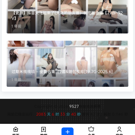
【更新】抖音大飞起来了(大飞的朋友圈）微密圈合集【778P 92
V】
1 年前
过期米线线喵 – 全套合集162套&随包视频[19.7G-2025.6]
1 年前
Copyright © 2026
9527
保留资源解释
网站已稳定运行：
2083
天
6
时
33
分
40
秒
查询 62 次，耗时 0.1146 秒