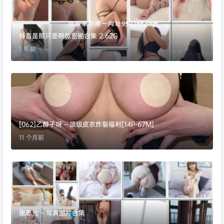
抖音是那只壶啊微密圈合集 2.62G
1 年前
[062]乙醇子呀 – 顶级皮衣炸裂福利[14P-67M]
11 个月前
张思允 – 写真图片合集