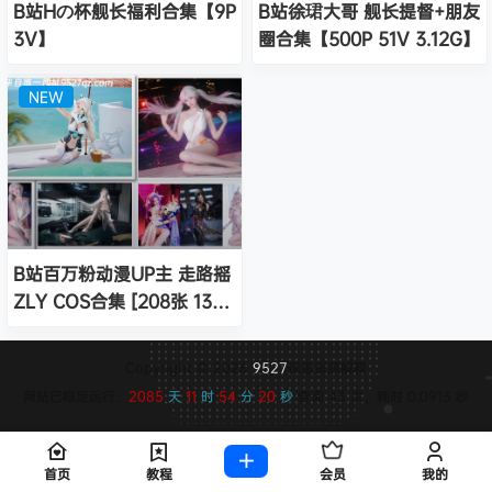
B站Hの杯舰长福利合集【9P
B站徐珺大哥 舰长提督+朋友
3V】
圈合集【500P 51V 3.12G】
NEW
B站百万粉动漫UP主 走路摇
ZLY COS合集 [208张 13V
2G]
Copyright © 2026
9527
保留资源解释
网站已稳定运行：
2085
天
11
时
54
分
20
秒
查询 43 次，耗时 0.0913 秒
首页
教程
会员
我的