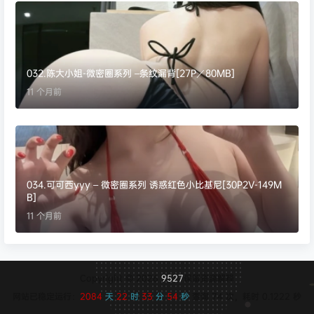
032.陈大小姐-微密圈系列 –条纹漏背[27P／80MB]
11 个月前
034.可可西yyy – 微密圈系列 诱惑红色小比基尼[30P2V-149M
B]
11 个月前
Copyright © 2026
9527
保留资源解释
网站已稳定运行：
2084
天
22
时
33
分
55
秒
查询 74 次，耗时 0.1222 秒