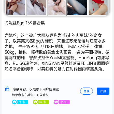
尤妮丝Egg 169套合集
尤妮丝，这个被广大网友昵称为“行走的肉蛋妹”的奇女
子，以其英文名Egg为标识，来自江苏无锡这片江南水乡
之地。 生于1992年7月18日的她，身高172公分，体重
50kg，恰似一幅精致的黄金比例画卷。 身为平面模特、微
博网红的她，曾多次担任YouMi尤蜜荟、HuaYang花漾写
真、RUISG瑞丝馆、XINGYAN星颜社以及FEILIN嗲囡囡等
知名平台的模特，以其独特的魅力在时尚圈内崭露头角。
隐藏内容，仅限以下用户组阅读
登录
注册
如果您未在其中，可以升级