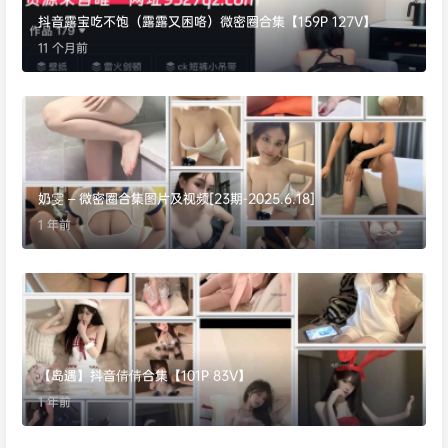
抖音露宝吃不饱（露露又困咯）微密圈合集【159P 127V】
11 个月前
奶雯 – 微密圈合集图片及视频[23期-2025.6.18]
1 年前
【岛遇】抖音倩倩合集【101P 83V】
1 年前