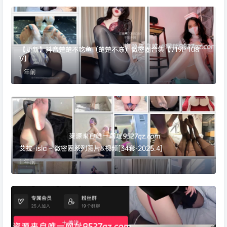
【更新】抖音楚楚不吃鱼（楚楚不冻）微密圈合集【719P 108
V】
1 年前
艾拉·isla – 微密圈系列图片&视频[34套-2025.4]
1 年前