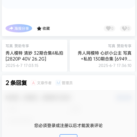
海报分享
收藏
0
0
写真
赞助专享
写真
赞助专享
秀人模特 清妙 32期合集&私拍
秀人网模特 心妍小公主 写真
[2820P 40V 26.2G]
+私拍 130期合集 [6949张
16V 57G]
2025-6-7 17:03:15
2025-6-7 17:36:10
2 条回复
文章作者
管理员
A
M
欢迎您，新朋友，感谢参与互动！
确认修改
您必须登录或注册以后才能发表评论