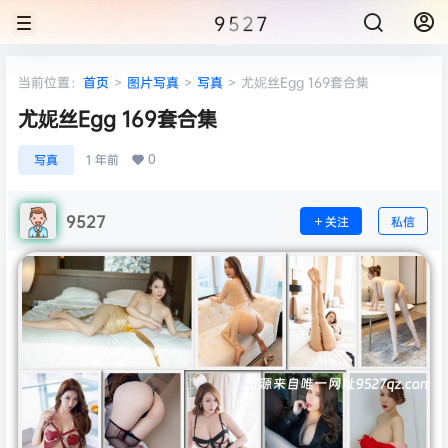
9527
当前位置：
首页
>
图片写真
>
写真
>
尤妮丝Egg 169套合集
尤妮丝Egg 169套合集
0
写真
1 年前
9527
关注
私信