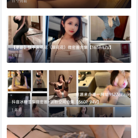
11 个月前
【更新】快手宋花花（翠花花）微密圈合集【163P 17V】
1 年前
抖音冰糖雪梨微密圈+铁粉空间合集【360P 94V】
1 年前