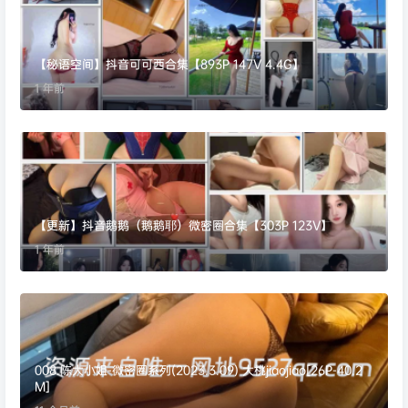
【秘语空间】抖音可可西合集【893P 147V 4.4G】
1 年前
【更新】抖音鹅鹅（鹅鹅耶）微密圈合集【303P 123V】
1 年前
008.陈大小姐-微密圈系列(2023.3.09) 大桃jiaojiao[26P-40.2
M]