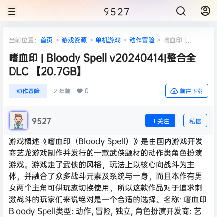
9527
当前位置：
首页
>
游戏资源
>
单机游戏
>
动作冒险
>
嗜血印 |
Bloody Spell v20240414|整合全DLC 【20.7GB】
嗜血印 | Bloody Spell v20240414|整合全
DLC 【20.7GB】
0
动作冒险
2 年前
前往下载
9527
关注
私信
游戏概述《嗜血印（Bloody Spell）》是由国内游戏开发
商艺龙游戏制作并发行的一款武侠题材的动作类角色扮演
游戏。游戏走了武侠的风格，玩法上以核心向战斗为主
体，并融合了众多战斗元素及系统与一身，而且本作有男
女两个主角可供玩家切换使用，所以这款作品对于追求刺
激战斗的玩家们来说绝对是一个合适的选择。名称: 嗜血印
Bloody Spell类型: 动作, 冒险, 独立, 角色扮演开发商: 艺