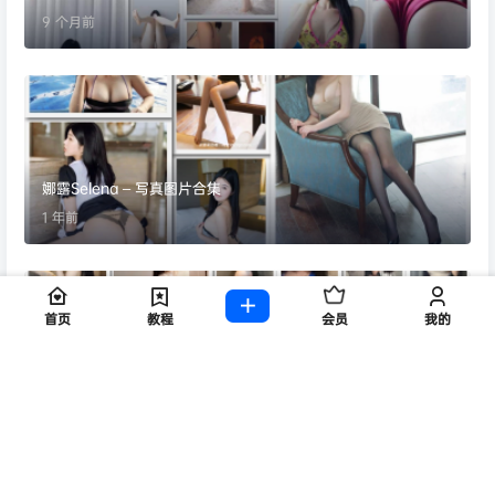
9 个月前
娜露Selena – 写真图片合集
1 年前
首页
教程
会员
我的
抖音敏雪耶微密圈合集【95P 36V】
1 年前