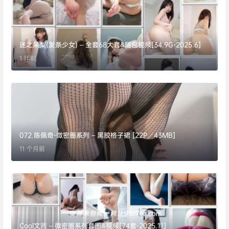
迷之呆梨(发条少女) – 全套68大套&随包视频[34.9G-2025.6]
1 年前
072.陈佩奇-微密圈系列 – 黑胶格子裙 [22P／43MB]
11 个月前
Cool文茜 – 微密圈系列套图&视频[74套-2025.11]