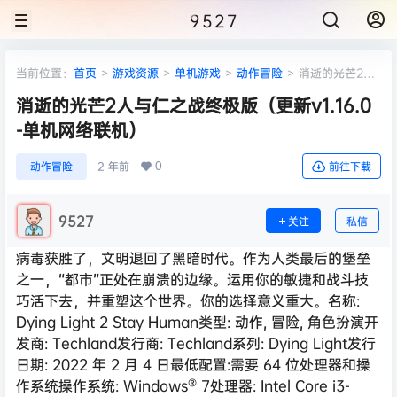
9527
当前位置：
首页
>
游戏资源
>
单机游戏
>
动作冒险
>
消逝的光芒2人
与仁之战终极版（更新v1.16.0 -单机网络联机）
消逝的光芒2人与仁之战终极版（更新v1.16.0
-单机网络联机）
0
动作冒险
2 年前
前往下载
9527
关注
私信
病毒获胜了，文明退回了黑暗时代。作为人类最后的堡垒
之一，“都市”正处在崩溃的边缘。运用你的敏捷和战斗技
巧活下去，并重塑这个世界。你的选择意义重大。名称:
Dying Light 2 Stay Human类型: 动作, 冒险, 角色扮演开
发商: Techland发行商: Techland系列: Dying Light发行
日期: 2022 年 2 月 4 日最低配置:需要 64 位处理器和操
作系统操作系统: Windows® 7处理器: Intel Core i3-