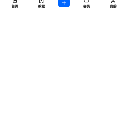
首页
教程
会员
我的
ASMR ASMR 助眠、摩耳、羞羞、高质量1080P
10 个月前
雯妹不讲道理 – NO.131 疯狂星期五活动两套 [69P11V-330MB]
11 个月前
052.左公子子666 微密圈 –滴子+丰腴肥臀[25P3V-486MB]