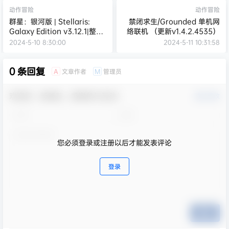
动作冒险
动作冒险
群星：银河版 | Stellaris:
禁闭求生/Grounded 单机网
Galaxy Edition v3.12.1|整合
络联机 （更新v1.4.2.4535）
全DLC 【23.1GB】
2024-5-10 8:30:00
2024-5-11 10:31:58
0 条回复
文章作者
管理员
A
M
欢迎您，新朋友，感谢参与互动！
确认修改
您必须登录或注册以后才能发表评论
登录
提交