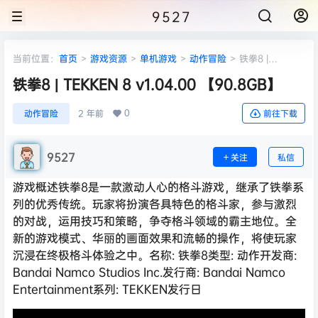
9527
当前位置：
首页
>
游戏资源
>
单机游戏
>
动作冒险
>
铁拳8 |
TEKKEN 8 v1.04.00 【90.8GB】
铁拳8 | TEKKEN 8 v1.04.00 【90.8GB】
0
动作冒险
2 年前
前往下载
9527
关注
私信
游戏概述铁拳8是一款激动人心的格斗游戏，继承了铁拳系
列的优秀传统。玩家将扮演各具特色的格斗家，参与激烈
的对战，运用技巧和策略，争夺格斗领域的霸主地位。全
新的游戏模式、华丽的画面效果和流畅的操作，将使玩家
沉浸在终极格斗体验之中。名称: 铁拳8类型: 动作开发商:
Bandai Namco Studios Inc.发行商: Bandai Namco
Entertainment系列: TEKKEN发行日