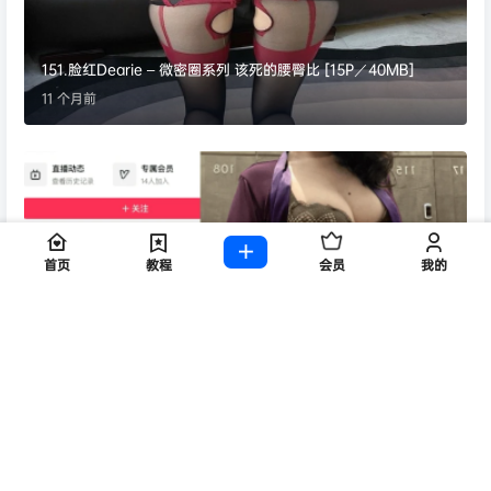
151.脸红Dearie – 微密圈系列 该死的腰臀比 [15P／40MB]
11 个月前
【秘语空间】抖音申辣辣m合集【116P 1V】
首页
教程
会员
我的
11 个月前
035.Cool文茜-微密圈系列- 天使降临[22P-129M]
11 个月前