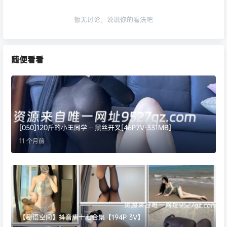
暂无讨论，说说你的看法吧
随便看看
[050]120斤的小王同学 – 黑丝开叉[46P7V-331MB]
11 个月前
【秘语空间】抖音唐十七合集【194P 3V】