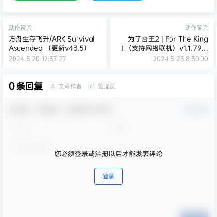
动作冒险
动作冒险
方舟生存飞升/ARK Survival
为了吾王2 | For The King
Ascended （更新v43.5）
II（支持网络联机）v1.1.79联
机版 【3.97GB】
2024-5-20 12:37:27
2024-5-23 8:30:00
0 条回复
文章作者
管理员
A
M
欢迎您，新朋友，感谢参与互动！
确认修改
您必须登录或注册以后才能发表评论
登录