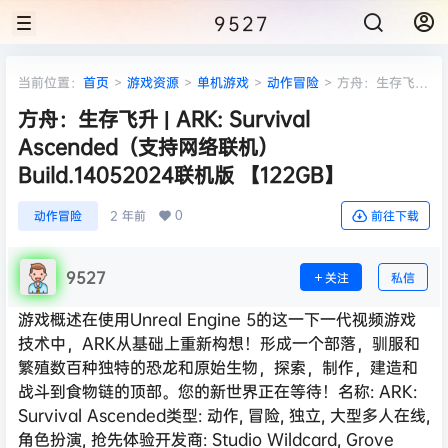
9527
当前位置：
首页
>
游戏资源
>
单机游戏
>
动作冒险
>
方舟：生存飞升
| ARK: Survival Ascended（支持网络联机）Build.14052024联机版
方舟：生存飞升 | ARK: Survival
【122GB】
Ascended（支持网络联机）
Build.14052024联机版 【122GB】
0
动作冒险
2 年前
前往下载
9527
关注
私信
游戏概述在使用Unreal Engine 5的这一下一代视频游戏
技术中，ARK从基础上重新构想！形成一个部落，驯服和
繁殖数百种独特的恐龙和原始生物，探索，制作，建造和
战斗到食物链的顶部。您的新世界正在等待！名称: ARK:
Survival Ascended类型: 动作, 冒险, 独立, 大型多人在线,
角色扮演, 抢先体验开发商: Studio Wildcard, Grove