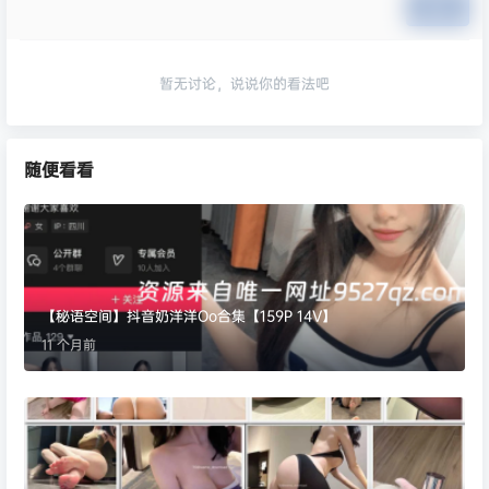
提交
暂无讨论，说说你的看法吧
随便看看
【秘语空间】抖音奶洋洋Oo合集【159P 14V】
11 个月前