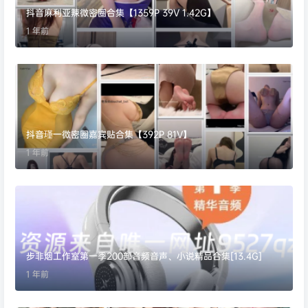
抖音麻利亚辣微密圈合集【1359P 39V 1.42G】
1 年前
抖音瑾一微密圈嘉宾贴合集【392P 81V】
1 年前
步非烟工作室第一季200部音频音声、小说精品合集[13.4G]
1 年前