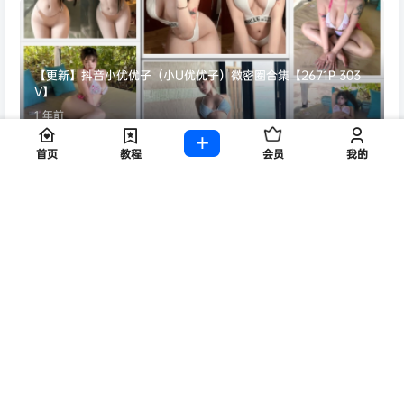
【更新】抖音小优优子（小U优优子）微密圈合集【2671P 303
V】
1 年前
首页
教程
会员
我的
[微密圈]脸红Dearie – 桌底秀美臀漏HR[18P-237M]
11 个月前