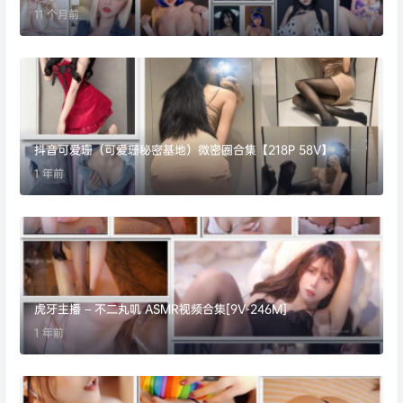
11 个月前
抖音可爱珊（可爱珊秘密基地）微密圈合集【218P 58V】
1 年前
虎牙主播 – 不二丸叽 ASMR视频合集[9V-246M]
1 年前