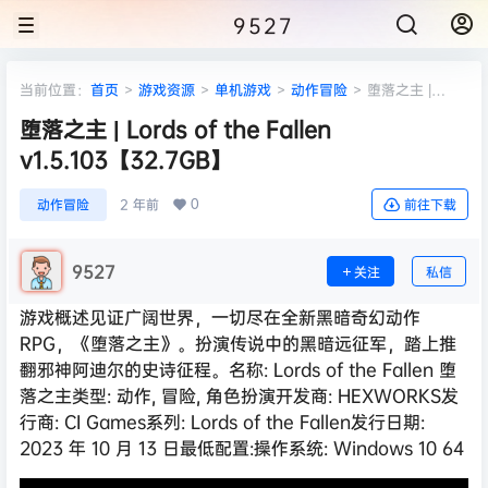
9527
当前位置：
首页
>
游戏资源
>
单机游戏
>
动作冒险
>
堕落之主 |
Lords of the Fallen v1.5.103【32.7GB】
堕落之主 | Lords of the Fallen
v1.5.103【32.7GB】
0
动作冒险
2 年前
前往下载
9527
关注
私信
游戏概述见证广阔世界，一切尽在全新黑暗奇幻动作
RPG，《堕落之主》。扮演传说中的黑暗远征军，踏上推
翻邪神阿迪尔的史诗征程。名称: Lords of the Fallen 堕
落之主类型: 动作, 冒险, 角色扮演开发商: HEXWORKS发
行商: CI Games系列: Lords of the Fallen发行日期:
2023 年 10 月 13 日最低配置:操作系统: Windows 10 64