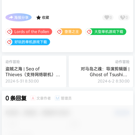
海报分享
收藏
0
0
Lords of the Fallen
堕落之主
大型单机游戏下载
好玩的单机游戏下载
动作冒险
动作冒险
盗贼之海 | Sea of
对马岛之魂：导演剪辑版 |
Thieves（支持网络联机）
Ghost of Tsushima
v2.130.4652.0联机版
DIRECTOR’S CUT（支持网络
2024-5-31 8:30:00
2024-6-2 8:30:00
【104GB】
联机）Build.23052024联机
版 【65.1GB】
0 条回复
文章作者
管理员
A
M
欢迎您，新朋友，感谢参与互动！
确认修改