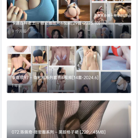
卡通百科老王 – 微密圈图片&视频[29套-2025.10]
9 个月前
李嘉欣97 – 微密圈系列套图&视频[14套-2024.6]
1 年前
072.陈佩奇-微密圈系列 – 黑胶格子裙 [22P／43MB]