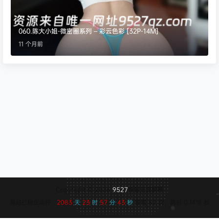
060.陈大小姐-微密圈系列 – 彩云色彩 [32P-14M]
11 个月前
Copyright © 2026
9527
保留资源解释
网站已稳定运行：
2083
天
23
时
57
分
44
秒
查询 62 次，耗时 0.1418 秒