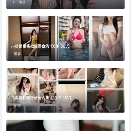
11 个月前
抖音粥粥酱微密圈合集【81P 38V】
1 年前
【岛遇】抖音倩倩合集【101P 83V】
1 年前