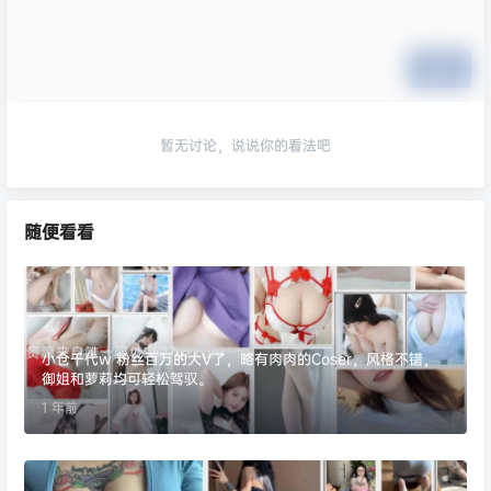
提交
暂无讨论，说说你的看法吧
随便看看
小仓千代w 粉丝百万的大V了，略有肉肉的Coser，风格不错，
御姐和萝莉均可轻松驾驭。
1 年前