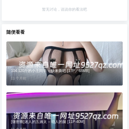
暂无讨论，说说你的看法吧
随便看看
104.120斤的小王同学 – 快来撕吧 [17P／68MB]
11 个月前
[微密圈]迷人的五姨太 – 动人的腿 [11P-40M]