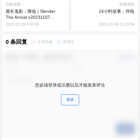
恐怖冒险
恐怖冒险
瘦长鬼影：降临 | Slender:
24小时故事：停电
The Arrival v20231107
【9.93GB】
2023-11-19 8:30:00
2023-11-30 11:03:59
0 条回复
A
M
文章作者
管理员
欢迎您，新朋友，感谢参与互动！
确认修改
您必须登录或注册以后才能发表评论
登录
提交