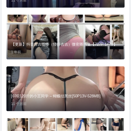
11 个月前
【更新】抖音吉吉怪怪（怪怪吉吉）微密圈合集【727P 147V】
1 年前
[076]120斤的小王同学 – 蝴蝶结黑丝[50P13V-528MB]
11 个月前