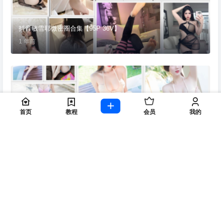
抖音敏雪耶微密圈合集【95P 36V】
1 年前
首页
教程
会员
我的
[XiuRen秀人网] SISY思 29期合集 [1481P 10G]
1 年前
抖音木里人鱼 onlyfans+微密圈 合集3.88G
1 年前