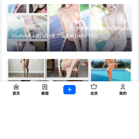
[XiuRen秀人网] SISY思 29期合集 [1481P 10G]
1 年前
【更新】微博鹿瑶微密圈合集【4235P 37V 3.95G】
首页
教程
会员
我的
1 年前