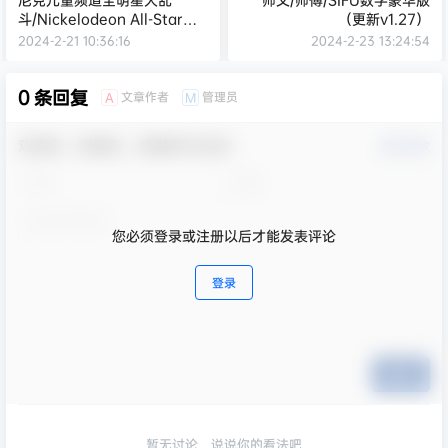
斗/Nickelodeon All-Star
（更新v1.27）
Brawl
2024-2-21 10:36:16
2024-2-23 13:24:54
0 条回复
文章作者
管理员
A
M
欢迎您，新朋友，感谢参与互动！
确认修改
您必须登录或注册以后才能发表评论
登录
提交
暂无讨论，说说你的看法吧