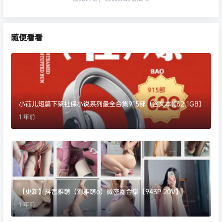
随便看看
小苮儿短篇下架社保小说系列最全合集915部（含文本)[62.1GB]
1 年前
【更新】抖音雅萌（刘雅萌o）微密圈合集【943P 20V】
1 年前