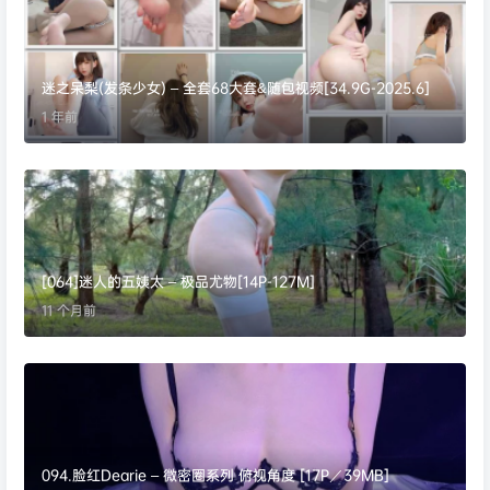
迷之呆梨(发条少女) – 全套68大套&随包视频[34.9G-2025.6]
1 年前
[064]迷人的五姨太 – 极品尤物[14P-127M]
11 个月前
094.脸红Dearie – 微密圈系列 俯视角度 [17P／39MB]