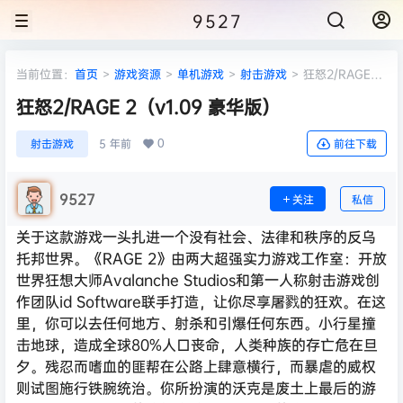
9527
当前位置：
首页
>
游戏资源
>
单机游戏
>
射击游戏
>
狂怒2/RAGE
2（v1.09 豪华版）
狂怒2/RAGE 2（v1.09 豪华版）
0
射击游戏
5 年前
前往下载
9527
关注
私信
关于这款游戏一头扎进一个没有社会、法律和秩序的反乌
托邦世界。《RAGE 2》由两大超强实力游戏工作室：开放
世界狂想大师Avalanche Studios和第一人称射击游戏创
作团队id Software联手打造，让你尽享屠戮的狂欢。在这
里，你可以去任何地方、射杀和引爆任何东西。小行星撞
击地球，造成全球80%人口丧命，人类种族的存亡危在旦
夕。残忍而嗜血的匪帮在公路上肆意横行，而暴虐的威权
则试图施行铁腕统治。你所扮演的沃克是废土上最后的游