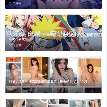
11 个月前
《火影忍者》720集全【4K典藏版】+11部剧场版+OVA+漫画 内
嵌简日字幕
10 个月前
抖音于芷晴MINI微密圈嘉宾贴合集【1846P 64V 3.44G】
1 年前