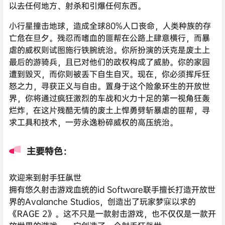
以去任何地方、射杀和引爆任何东西。
小行星撞击地球，造成全球80%人口丧命，人类种族的存
亡危在旦夕。残忍而嗜血的匪帮在公路上肆意横行，而暴
虐的威权则试图施行铁腕统治。你所扮演的沃克是废土上
最后的游骑兵，且已对他们的政权构成了威胁。你的家园
遭到毁灭，而你则被丢下自生自灭。现在，你必须挥斥狂
怒之力，寻获正义与自由。置身于这个险象环生的开放世
界，你将通过疯狂激烈的车战和火力十足的第一视角狂轰
烂炸，在这片残酷无情的废土上悍勇劈斩暴虐的匪帮，寻
求工具和技术，一劳永逸粉碎威权的高压统治。
主要特色：
欢迎来到射手狂飙世
拥有悠久射击游戏血统的id Software联手擅长打造开放世
界的Avalanche Studios，创造出了玩家梦寐以求的
《RAGE 2》。这不只是一款射击游戏，也不仅仅是一款开