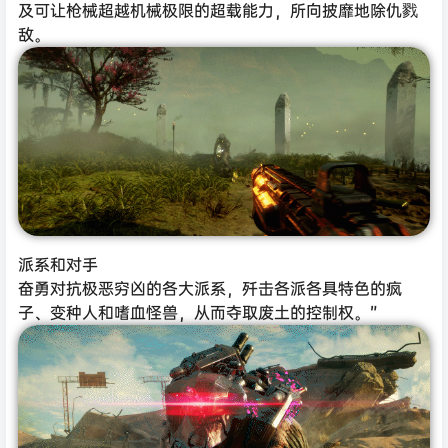
及可让枪械超越机械极限的超载能力，所向披靡地除仇戮
敌。
派系和对手
奋勇对抗极恶穷凶的各大派系，歼击各派各具特色的疯
子、变种人和嗜血怪兽，从而夺取废土的控制权。”