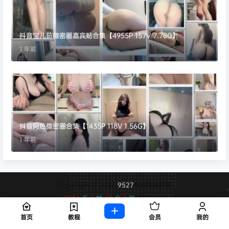
抖音宝儿茹微密圈嘉宾贴合集【4955P 157V 7.78G】
1 年前
抖音阿色微密圈合集【1435P 118V 1.56G】
1 年前
Copyright © 2026
9527
保留资源解释
网站已稳定运行：
2084
天
4
时
42
分
4
秒
查询 64 次，耗时 0.1091 秒
首页
教程
会员
我的