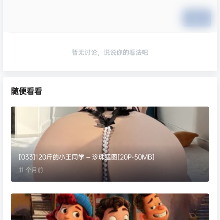
提交
暂无讨论，说说你的看法吧
随便看看
[033]120斤的小王同学 – 珍珠猛图[20P-50MB]
11 个月前