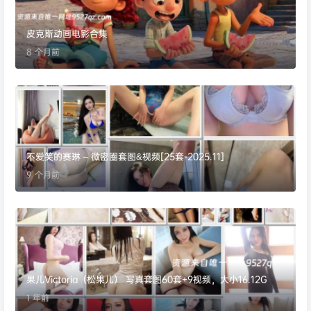
皮克斯动画电影合集
8 个月前
不爱笑的赛琳 – 微密圈套图&视频[25套-2025.11]
9 个月前
果儿Victoria（松果儿） 写真套图60套+9视频，大小16.12G
1 年前