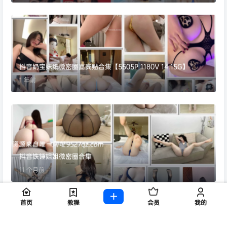
抖音奶宝妹纸微密圈嘉宾贴合集【5505P 1180V 14.15G】
1 年前
抖音铁锤姐姐微密圈合集
11 个月前
首页
教程
会员
我的