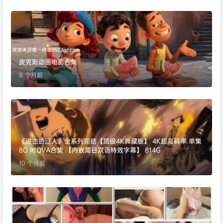
皮克斯动画电影合集
8 个月前
《进击的巨人》全系列完结【顶级4K典藏版】 4K超高码率 单集
8G 附OVA合集 【内嵌简日双语特效字幕】 814G
10 个月前