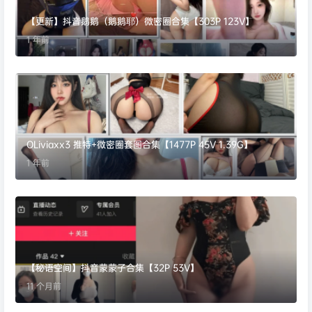
【更新】抖音鹅鹅（鹅鹅耶）微密圈合集【303P 123V】
1 年前
OLiviaxx3 推特+微密圈套图合集【1477P 45V 1.39G】
1 年前
【秘语空间】抖音蒙蒙子合集【32P 53V】
11 个月前