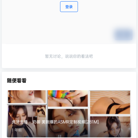
登录
提交
暂无讨论，说说你的看法吧
随便看看
虎牙主播 – 奶御 美到爆的ASMR定制视频[281M]
1 年前