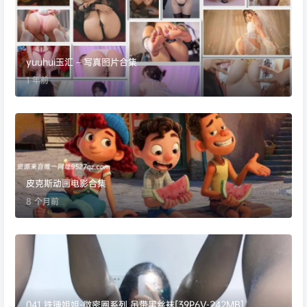
yuuhui玉汇 – 写真图片合集
1 年前
皮克斯动画电影合集
8 个月前
041.铁锤姐姐-微密圈系列 吊带黑丝袜[39P6V-242MB]