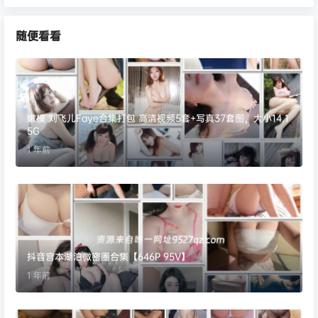
随便看看
嫩模 刘飞儿Faye合集打包 高清视频5套+写真37套图，大小14.1
5G
1 年前
抖音宫本湖泊微密圈合集【646P 95V】
1 年前