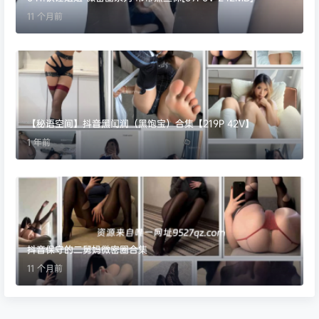
11 个月前
【秘语空间】抖音黑闰润（黑饱宝）合集【219P 42V】
1 年前
抖音保守的二舅妈微密圈合集
11 个月前