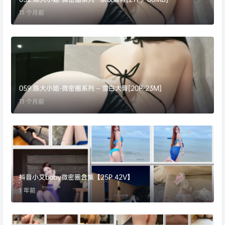
11 个月前
059.陈大小姐-微密圈系列 – 雪白大臀[20P-23M]
11 个月前
抖音小艾baby微密圈合集【25P 42V】
1 年前