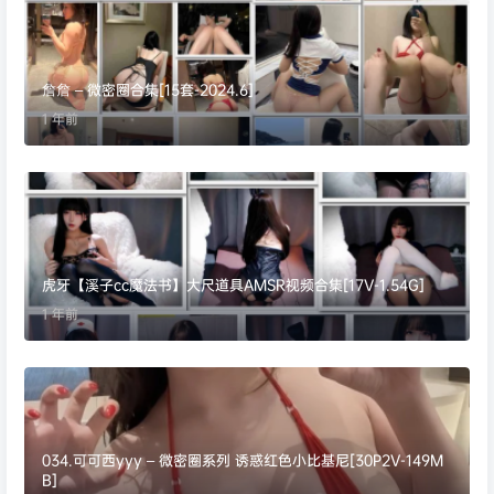
詹詹 – 微密圈合集[15套-2024.6]
1 年前
虎牙【溪子cc魔法书】大尺道具AMSR视频合集[17V-1.54G]
1 年前
034.可可西yyy – 微密圈系列 诱惑红色小比基尼[30P2V-149M
B]