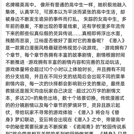
名牌精英高中。 像所有普通的高中生一样，她积极地融入
集体，认真学习，可原本以为平淡而紧张的高中生活，却
被身边不断发生诡异的事件而打乱。 失踪的女高中生，多
年前的悬案，不断出现的零星线索，还有学校里多年流传
下来的那些似真似假的灵异传说……真相即将浮出水面，
残酷而悲哀，江楠是否做好了面对它的准备呢？ 《潜入》
是一款黑白漫画风格悬疑恐怖视觉小说游戏。 ·游戏拥有7
个章节，每个章节各拥有丰富的故事剧情，剧情根据时间
不断推进 ·游戏拥有丰富的剧情内容和完善的互动玩法，
游戏体量将会超过10个小时以上体验时长，并且拥有不同
的分支结局，并且在不同分支的结局后会出现不同的菜单
剧情内容，每一次的抉择都会影响到分支的推动，最终是
救赎还是毁灭均由玩家自己决定 ·超过20万字的剧情文
本，多达20+的角色出场，数十个场景切换，传统漫画式
的的分镜剧情以及每个章节的梦境环节，灵异且跌宕起
伏，带给玩家不寻常的游戏体验 ·《潜入》将会与《替
身》梦幻联动，亚茹将会出现在《潜入》之中，帝陵高中
中的秘密需要玩家去不断探索 ·《诡闻斋》的“校园传说系
列”将会带来相互关联的系列校园恐怖故事，《替身》只是