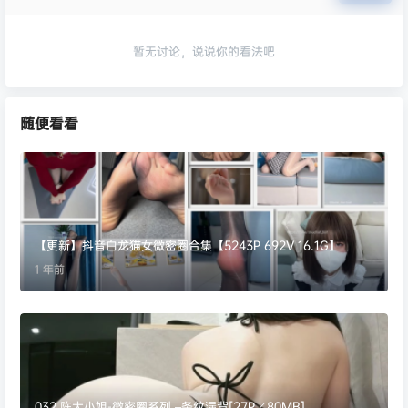
暂无讨论，说说你的看法吧
随便看看
【更新】抖音白龙猫女微密圈合集【5243P 692V 16.1G】
1 年前
032.陈大小姐-微密圈系列 –条纹漏背[27P／80MB]