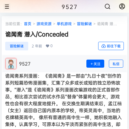
9527
当前位置：
首页
>
游戏资源
>
单机游戏
>
冒险解谜
>
诡闻斋 潜
入/Concealed
诡闻斋 潜入/Concealed
0
冒险解谜
2 年前
前往下载
9527
关注
私信
诡闻斋系列漫画： 《诡闻斋》是一部由“九日十夜”创作的
系列短篇恐怖漫画集，汇集了众多或长或短的独立恐怖故
事。“潜入”是《诡闻斋》系列漫画改编游戏的正式首部作
品，相比首次尝试的试水作品“替身”体量将会更大，游戏
性也会有很大程度地提升。 在交换生期满结束后，孟江楠
（女主）返回自己国内原本的学校，帝英灵高中，当地的
名牌精英高中。 像所有普通的高中生一样，她积极地融入
集体，认真学习，可原本以为平淡而紧张的高中生活，却