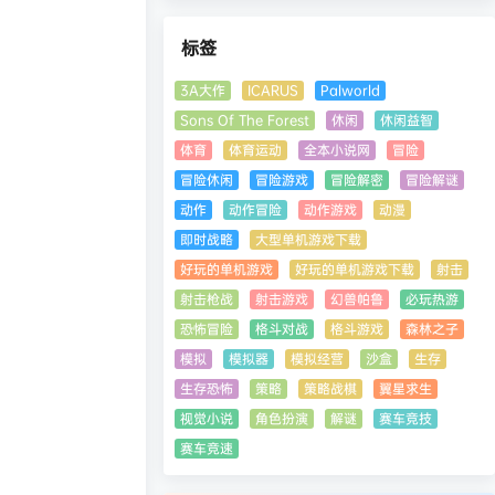
标签
3A大作
ICARUS
Palworld
Sons Of The Forest
休闲
休闲益智
体育
体育运动
全本小说网
冒险
冒险休闲
冒险游戏
冒险解密
冒险解谜
动作
动作冒险
动作游戏
动漫
即时战略
大型单机游戏下载
好玩的单机游戏
好玩的单机游戏下载
射击
射击枪战
射击游戏
幻兽帕鲁
必玩热游
恐怖冒险
格斗对战
格斗游戏
森林之子
模拟
模拟器
模拟经营
沙盒
生存
生存恐怖
策略
策略战棋
翼星求生
视觉小说
角色扮演
解谜
赛车竞技
赛车竞速