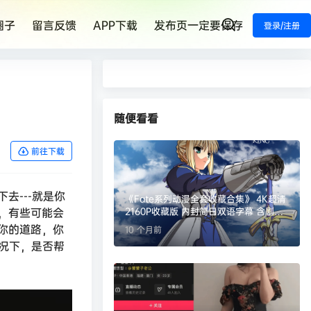
圈子
留言反馈
APP下载
发布页一定要保存
登录/注册
随便看看
前往下载
去---就是你
《Fate系列动漫全套收藏合集》 4K超清
，有些可能会
2160P收藏版 内封简日双语字幕 含剧场
版OVA等短片 【553.4G】
你的道路，你
10 个月前
情况下，是否帮