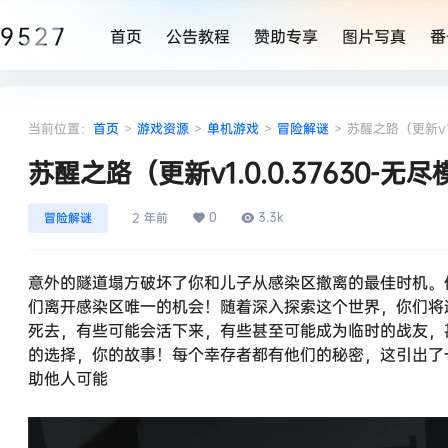
9527
首页
公告教程
赞助专享
图片写真
番
当前位置：
首页
>
游戏资源
>
单机游戏
>
冒险解谜
>
苏醒之路（更新v1
苏醒之路（更新v1.0.0.37630-
0
3.3k
冒险解谜
2 年前
意外的隧道塌方破坏了你和儿子从感染区撤离的最佳时机。你
们离开感染区唯一的机会！随着深入探索这个世界，你们将
死去，有些可能会活下来，有些甚至可能成为临时的战友，
的选择，你的故事！每个幸存者都有他们的秘密，这引出了一
助他人可能