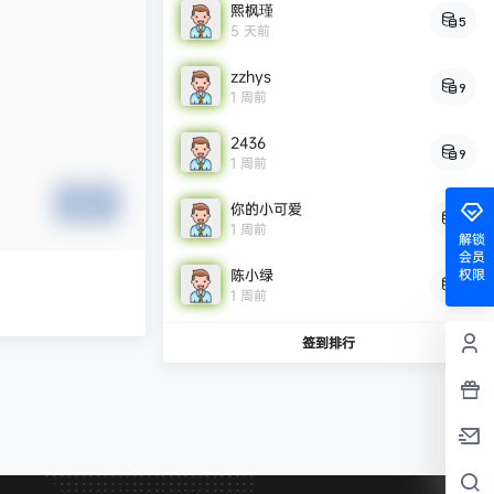
熙枫瑾
5
5 天前
zzhys
9
1 周前
2436
9
1 周前
提交
你的小可爱
8
1 周前
解锁
会员
陈小绿
权限
7
1 周前
签到排行