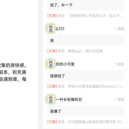
挂了。补一下
[文章]
来自：
【铁粉空间】抖音左公子（左公子666）合集【2063P 181V】
6251
1 周前
我
[文章]
来自：
樱晚gigi – 图片包合集
你的小可爱
1 周前
收集的爽快感。
副本，则充满
链接挂了
会遇到谁，每
[文章]
来自：
哥特少女勇闯恶魔城/SiNiSistar Lite Version（Build.7793201+DLC+通关档）
一杆长枪捅死你
1 周前
美爆了
[文章]
来自：
瑶瑶摇摇摇w秘语空间付费内容【11.06】