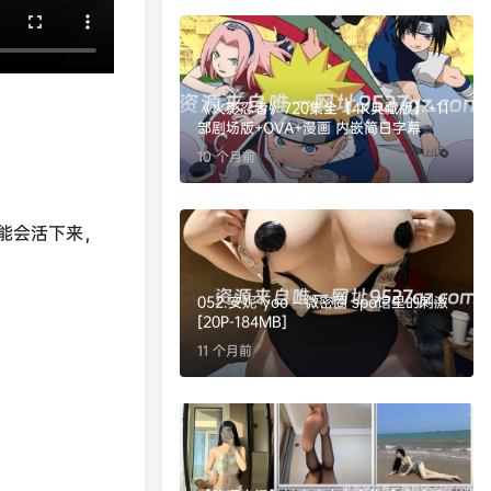
《火影忍者》720集全【4K典藏版】+11
部剧场版+OVA+漫画 内嵌简日字幕
10 个月前
能会活下来，
052.安妮-yoo – 微密圈 spa馆里的刺激
[20P-184MB]
11 个月前