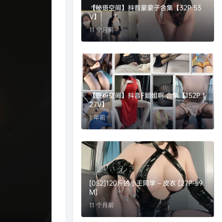
【秘语空间】抖音蒙蒙子合集【32P 53
V】
11 个月前
【铁粉空间】抖音F姐姐啊 合集【152P 1
27V】
1 年前
[052]120斤的小王同学 – 皮衣 [27P-59
M]
11 个月前