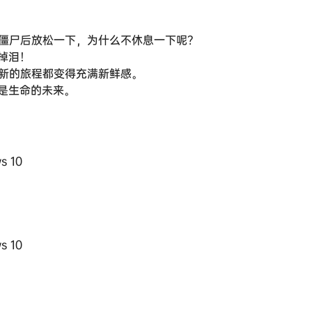
群僵尸后放松一下，为什么不休息一下呢？
掉泪！
段重新的旅程都变得充满新鲜感。
是生命的未来。
s 10
s 10