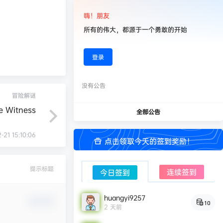
嗨！朋友
所有的伟大，都源于一个勇敢的开始
登录
没有公告
冒险解谜
 Witness
全部公告
-21 15:10:06
点击领取今天的签到奖励！
提示标题
连续签到
今日签到
huangyi9257
确认修改
10
2 天前