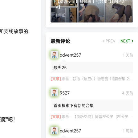
【秘语空间】抖音唐十七合集【194P 3
V】
1 年前
和支线故事的
最新评论
PREV
NEXT
advent257
1 天前
缺9-25
[文章]
来自：
筱洁（洁己u）微密圈 111套合集 20.3G
9527
4 天前
首页搜索下有新的合集
[文章]
来自：
【铁粉空间】抖音左公子（左公子666）合集【2063P 181V】
魔”吧！
advent257
1 周前