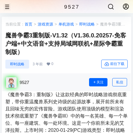
9527
当前位置：
首页
>
游戏资源
>
单机游戏
>
即时战略
>
魔兽争霸3重制
版-V1.32（V1.36.0.20257-免客户端+中文语音+支持局域网联机+星际争
魔兽争霸3重制版-V1.32（V1.36.0.20257-免客
霸重制版）
户端+中文语音+支持局域网联机+星际争霸重
制版）
0
前往下载
即时战略
3 年前
9527
关注
私信
《魔兽争霸3：重制版》让这款经典的即时战略游戏彻底重
塑，带你重温魔兽系列史诗级的起源故事，展开前所未有
且回味无穷的宏伟冒险。游戏团队使用顶级的模型和渲染
技术彻底重塑了《魔兽争霸III》中的每一名英雄、每一个单
位、每一座建筑、每一处环境。这是一个你前所未见的艾
泽拉斯。上市时间：2020-01-29(PC)游戏类型：即时战略