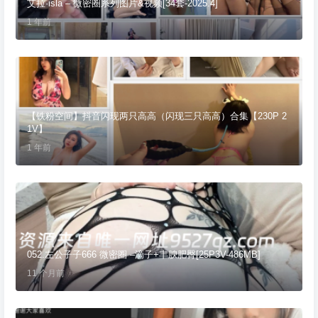
艾拉·isla – 微密圈系列图片&视频[34套-2025.4]
1 年前
【铁粉空间】抖音闪现两只高高（闪现三只高高）合集【230P 2
1V】
1 年前
052.左公子子666 微密圈 –滴子+丰腴肥臀[25P3V-486MB]
11 个月前