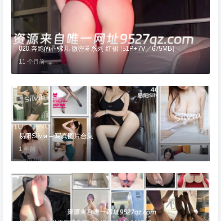
020.奔跑的晶骡儿-微密圈系列 红裙 [51P+7V／675MB]
11 个月前
易阳Silvia – 写真图片合集
1 年前