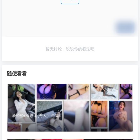
提交
暂无讨论，说说你的看法吧
随便看看
潘娇娇/潘思沁(秀人）合集
1 年前