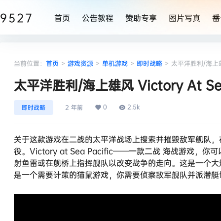
9527
首页
公告教程
赞助专享
图片写真
番
当前位置：
首页
>
游戏资源
>
单机游戏
>
即时战略
>
太平洋胜利/海上雄风 V
太平洋胜利/海上雄风 Victory At Sea 
0
2.5k
即时战略
2 年前
关于这款游戏在二战的太平洋战场上搜索并摧毁敌军舰队，
役。Victory at Sea Pacific——一款二战 
射鱼雷或在舰桥上指挥舰队以改变战争的走向。这是一个大
是一个需要计策的猫鼠游戏，你需要侦察敌军舰队并派潜艇切断其补给线