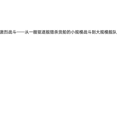
激烈战斗——从一艘驱逐舰猎杀货船的小规模战斗到大规模舰队