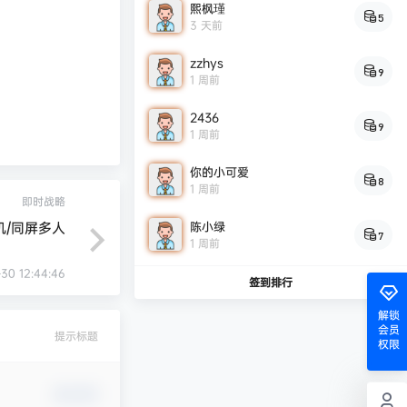
熙枫瑾
5
3 天前
zzhys
9
1 周前
2436
9
1 周前
你的小可爱
8
1 周前
即时战略
陈小绿
单机/同屏多人
7
1 周前
-30 12:44:46
签到排行
解锁
会员
提示标题
权限
确认修改