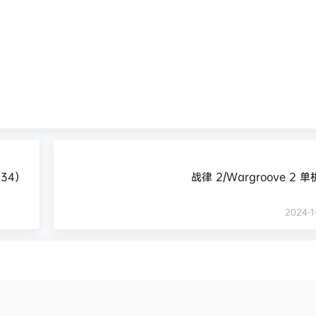
034）
战律 2/Wargroove 2 
2024-1