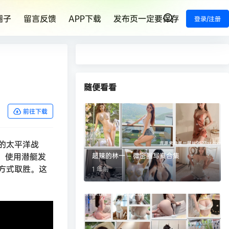
圈子
留言反馈
APP下载
发布页一定要保存
登录/注册
随便看看
前往下载
的太平洋战
换。使用潜艇发
超辣的林一 – 微密圈写真合集
方式取胜。这
1 年前