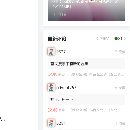
041.Cool文茜-微密圈系列- 粉色系列[21
P／111MB]
11 个月前
最新评论
PREV
NEXT
9527
2 天前
首页搜索下有新的合集
[文章]
来自：
【铁粉空间】抖音左公子（左公子666）合集【2063P 181V】
advent257
6 天前
挂了。补一下
[文章]
来自：
【铁粉空间】抖音左公子（左公子666）合集【2063P 181V】
标。
6251
1 周前