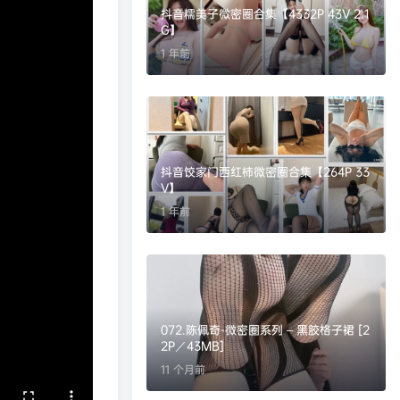
抖音糯美子微密圈合集【4332P 43V 2.1
G】
1 年前
抖音饺家门西红柿微密圈合集【264P 33
V】
1 年前
072.陈佩奇-微密圈系列 – 黑胶格子裙 [2
2P／43MB]
11 个月前