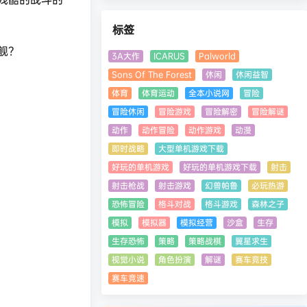
标签
舰？
3A大作
ICARUS
Palworld
Sons Of The Forest
休闲
休闲益智
体育
体育运动
全本小说网
冒险
冒险休闲
冒险游戏
冒险解密
冒险解谜
动作
动作冒险
动作游戏
动漫
即时战略
大型单机游戏下载
好玩的单机游戏
好玩的单机游戏下载
射击
。
射击枪战
射击游戏
幻兽帕鲁
必玩热游
恐怖冒险
格斗对战
格斗游戏
森林之子
模拟
模拟器
模拟经营
沙盒
生存
生存恐怖
策略
策略战棋
翼星求生
视觉小说
角色扮演
解谜
赛车竞技
赛车竞速