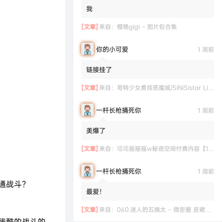
我
[文章]
来自：
樱晚gigi – 图片包合集
你的小可爱
1 周前
链接挂了
[文章]
来自：
哥特少女勇闯恶魔城/SiNiSistar Lite Version（Build.7793201+DLC+通关档）
一杆长枪捅死你
1 周前
美爆了
[文章]
来自：
瑶瑶摇摇摇w秘语空间付费内容【11.06】
一杆长枪捅死你
1 周前
通战斗？
最爱！
[文章]
来自：
060.迷人的五姨太 – 微密圈 皮裙包臀裙 [28P-127MB]
残酷的战斗的