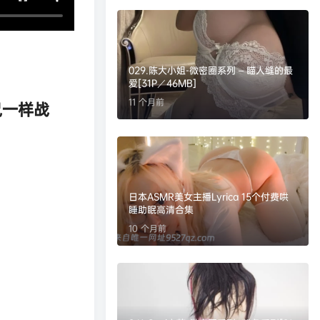
029.陈大小姐-微密圈系列 – 瞄人缝的最
爱[31P／46MB]
11 个月前
鼠一样战
日本ASMR美女主播Lyrica 15个付费哄
睡助眠高清合集
10 个月前