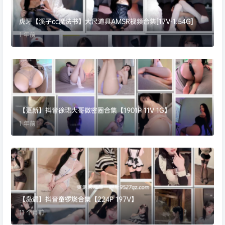
虎牙【溪子cc魔法书】大尺道具AMSR视频合集[17V-1.54G]
1 年前
【更新】抖音徐珺大哥微密圈合集【1901P 11V 1G】
1 年前
【岛遇】抖音童锣烧合集【224P 197V】
11 个月前