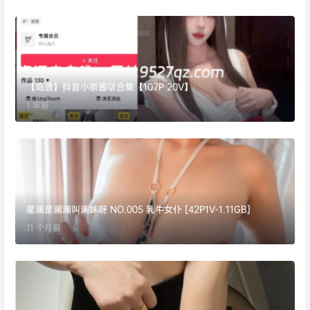
【岛遇】抖音小奈酱啵合集【107P 20V】
1 年前
星澜是澜澜叫澜妹呀 NO.005 乳牛女仆 [42P1V-1.11GB]
11 个月前