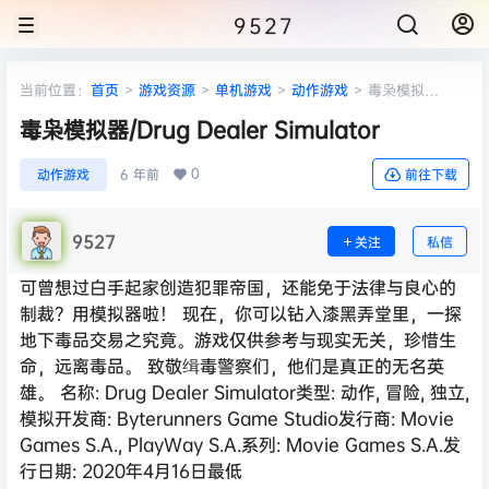
9527
当前位置：
首页
>
游戏资源
>
单机游戏
>
动作游戏
>
毒枭模拟
器/Drug Dealer Simulator
毒枭模拟器/Drug Dealer Simulator
0
动作游戏
6 年前
前往下载
9527
关注
私信
可曾想过白手起家创造犯罪帝国，还能免于法律与良心的
制裁？用模拟器啦！ 现在，你可以钻入漆黑弄堂里，一探
地下毒品交易之究竟。游戏仅供参考与现实无关，珍惜生
命，远离毒品。 致敬缉毒警察们，他们是真正的无名英
雄。 名称: Drug Dealer Simulator类型: 动作, 冒险, 独立,
模拟开发商: Byterunners Game Studio发行商: Movie
Games S.A., PlayWay S.A.系列: Movie Games S.A.发
行日期: 2020年4月16日最低