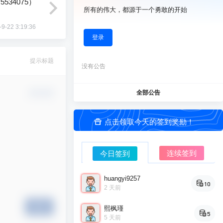
v5534075）
所有的伟大，都源于一个勇敢的开始
-9-22 3:19:36
登录
提示标题
没有公告
确认修改
全部公告
点击领取今天的签到奖励！
连续签到
今日签到
huangyi9257
10
2 天前
提交
熙枫瑾
5
5 天前