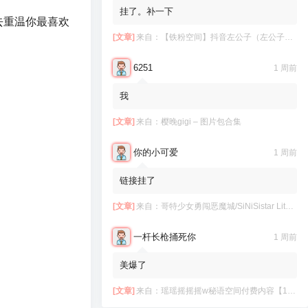
挂了。补一下
去重温你最喜欢
[文章]
来自：
【铁粉空间】抖音左公子（左公子666）合集【2063P 181V】
6251
1 周前
我
[文章]
来自：
樱晚gigi – 图片包合集
你的小可爱
1 周前
链接挂了
[文章]
来自：
哥特少女勇闯恶魔城/SiNiSistar Lite Version（Build.7793201+DLC+通关档）
一杆长枪捅死你
1 周前
美爆了
[文章]
来自：
瑶瑶摇摇摇w秘语空间付费内容【11.06】