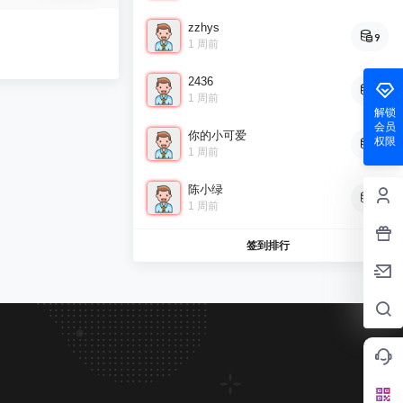
zzhys
9
1 周前
2436
9
1 周前
解锁
会员
你的小可爱
权限
8
1 周前
陈小绿
7
1 周前
签到排行