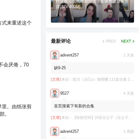
抖音极品成熟御姐何雪子直播整活合集资
源[32V-400M]
1 年前
方式来重述这个
最新评论
PREV
NEXT
advent257
1 天前
不会厌倦，70
缺9-25
[文章]
来自：
筱洁（洁己u）微密圈 111套合集 20.3G
9527
4 天前
首页搜索下有新的合集
界里。由纸张剪
一部。
[文章]
来自：
【铁粉空间】抖音左公子（左公子666）合集【2063P 181V】
advent257
1 周前