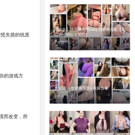
【最全】抖音黎允熙baby微密圈合集【3
惊慌失措的纸质
629P 289V 6.92G】
1 年前
习你的游戏方
大反派 – 微密圈写真&视频合集
1 年前
境而改变，所