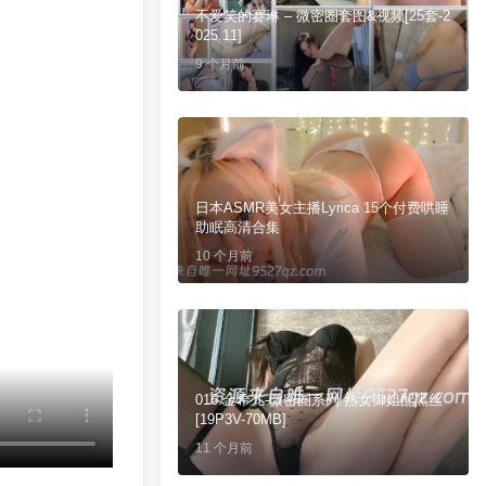
不爱笑的赛琳 – 微密圈套图&视频[25套-2
025.11]
9 个月前
日本ASMR美女主播Lyrica 15个付费哄睡
助眠高清合集
10 个月前
016.金希儿-微密圈系列 熟女御姐配黑丝
[19P3V-70MB]
11 个月前