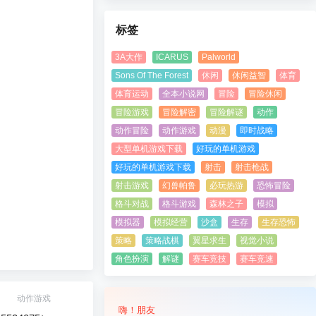
标签
3A大作
ICARUS
Palworld
Sons Of The Forest
休闲
休闲益智
体育
体育运动
全本小说网
冒险
冒险休闲
冒险游戏
冒险解密
冒险解谜
动作
动作冒险
动作游戏
动漫
即时战略
大型单机游戏下载
好玩的单机游戏
好玩的单机游戏下载
射击
射击枪战
射击游戏
幻兽帕鲁
必玩热游
恐怖冒险
格斗对战
格斗游戏
森林之子
模拟
模拟器
模拟经营
沙盒
生存
生存恐怖
策略
策略战棋
翼星求生
视觉小说
角色扮演
解谜
赛车竞技
赛车竞速
动作游戏
嗨！朋友