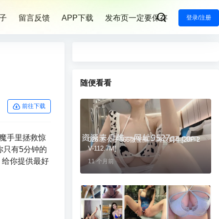
子
留言反馈
APP下载
发布页一定要保存
登录/注册
随便看看
前往下载
恶魔手里拯救惊
026.左公子666微密圈 – 斑点奶牛[28P-2
V-112.7M]
你只有5分钟的
，给你提供最好
11 个月前