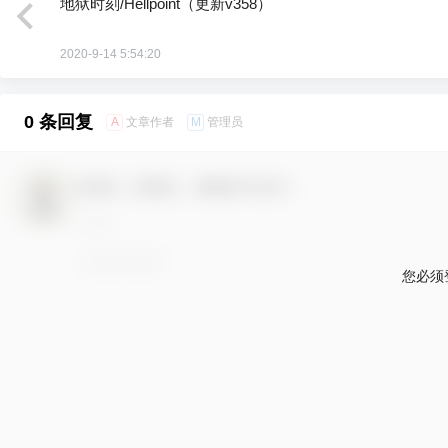
地狱时刻/Hellpoint（更新v358）
2020-9-14 5:54:20
0 条回复
A
M
文章作者
管理员
欢迎您，新朋友，感谢参与互动！
您必须