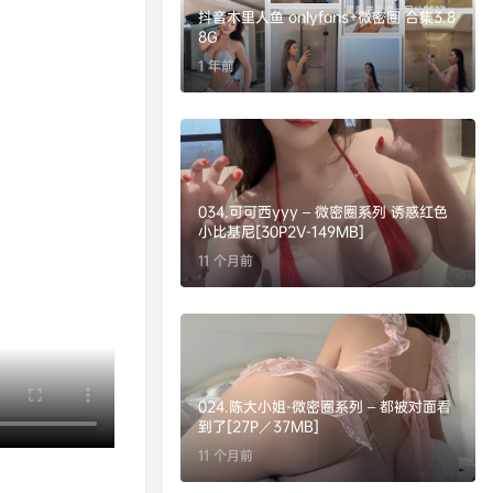
抖音木里人鱼 onlyfans+微密圈 合集3.8
8G
1 年前
034.可可西yyy – 微密圈系列 诱惑红色
小比基尼[30P2V-149MB]
11 个月前
024.陈大小姐-微密圈系列 – 都被对面看
到了[27P／37MB]
11 个月前