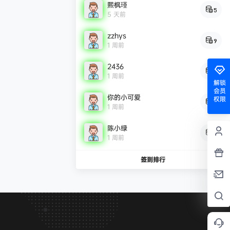
熙枫瑾
5
5 天前
zzhys
9
1 周前
2436
9
1 周前
解锁
会员
你的小可爱
权限
8
1 周前
陈小绿
7
1 周前
签到排行