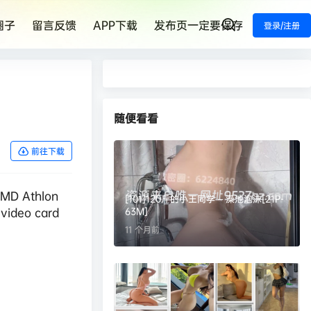
圈子
留言反馈
APP下载
发布页一定要保存
登录/注册
随便看看
前往下载
AMD Athlon
[101]120斤的小王同学 – 澡池泡沫[21P-
video card
63M]
11 个月前