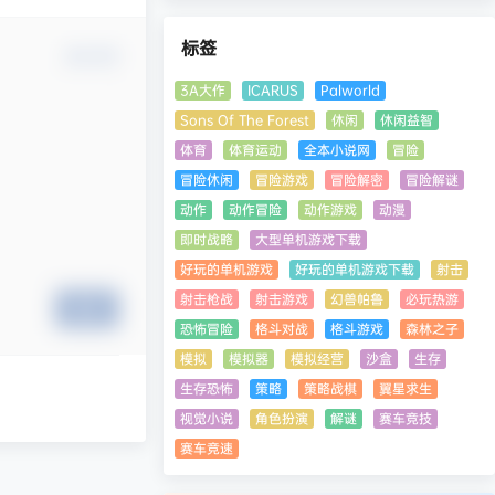
标签
确认修改
3A大作
ICARUS
Palworld
Sons Of The Forest
休闲
休闲益智
体育
体育运动
全本小说网
冒险
冒险休闲
冒险游戏
冒险解密
冒险解谜
动作
动作冒险
动作游戏
动漫
即时战略
大型单机游戏下载
好玩的单机游戏
好玩的单机游戏下载
射击
射击枪战
射击游戏
幻兽帕鲁
必玩热游
提交
恐怖冒险
格斗对战
格斗游戏
森林之子
模拟
模拟器
模拟经营
沙盒
生存
生存恐怖
策略
策略战棋
翼星求生
视觉小说
角色扮演
解谜
赛车竞技
赛车竞速