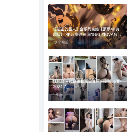
《进击的巨人》全系列完结【顶级4K典
藏版】 4K超高码率 单集8G 附OVA合集
【内嵌简日双语特效字幕】 814G
10 个月前
陈佩奇 – 微密圈和淘宝套图&视频[86套-
2024.7]
1 年前