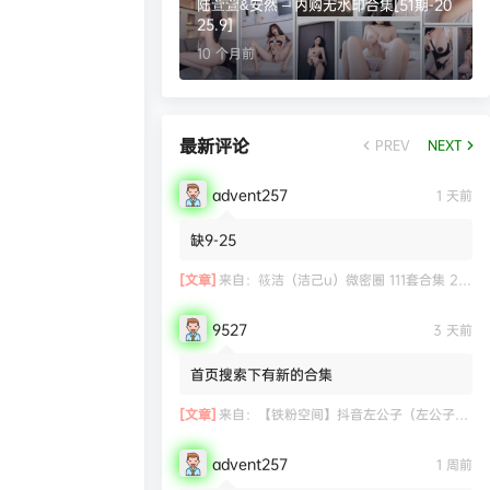
陆萱萱&安然 – 内购无水印合集[51期-20
25.9]
10 个月前
最新评论
PREV
NEXT
advent257
1 天前
缺9-25
[文章]
来自：
筱洁（洁己u）微密圈 111套合集 20.3G
9527
3 天前
首页搜索下有新的合集
[文章]
来自：
【铁粉空间】抖音左公子（左公子666）合集【2063P 181V】
advent257
1 周前