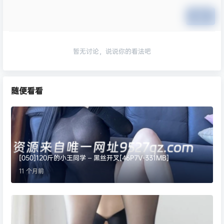
提交
暂无讨论，说说你的看法吧
随便看看
[050]120斤的小王同学 – 黑丝开叉[46P7V-331MB]
11 个月前