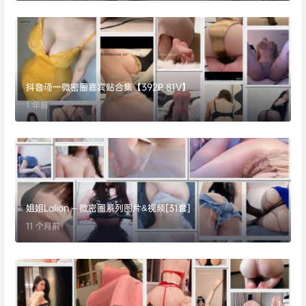
抖音瑾一微密圈嘉宾贴合集【392P 81V】
1 年前
姐姐Lalion – 微密圈系列图片&视频[31套]
11 个月前