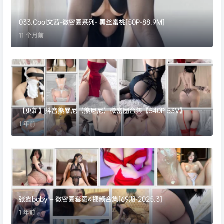
033.Cool文茜-微密圈系列- 黑丝蜜桃[50P-88.9M]
11 个月前
【更新】抖音熊暴尼（熊尼尼）微密圈合集【540P 53V】
1 年前
张鑫baby – 微密圈套图&视频合集[69期-2025.3]
1 年前