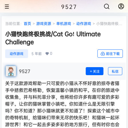
9527
当前位置：
首页
>
游戏资源
>
单机游戏
>
动作游戏
>
小猫快跑终极挑
战/Cat Go! Ultimate Challenge
小猫快跑终极挑战/Cat Go! Ultimate
Challenge
0
动作游戏
5 年前
前往下载
9527
关注
私信
关于这款游戏帮助一只可爱的小猫从不怀好意的掠夺者猫
手中拯救巴希格勒，恢复温馨小镇的和平。在你的旅途中
收集鱼，并与科托菲分享，他将给你许多有趣可爱的多彩
帽子。让你的猫咪掌管小镇吧。你知道什么是无限引擎
吗？你不知道？那小猫咪就更不知道了！探索这个城市中
的奇特机制，给猫咪们带来无尽的快乐吧！和猫咪一起环
游世界！和它一起去多姿多彩的地方旅行，但有时你也会