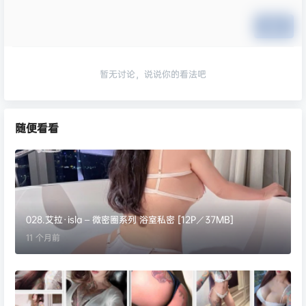
提交
暂无讨论，说说你的看法吧
随便看看
028.艾拉·isla – 微密圈系列 浴室私密 [12P／37MB]
11 个月前