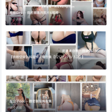
希希Gina – 微密圈系列图片&视频
11 个月前
【铁粉空间】抖音桃沢樱合集【1212P 191V 3.2G 】
1 年前
左公子666 – 微密圈写真合集
11 个月前