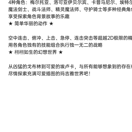
4种角色：梅尔托亚、洛可亚伊贝尔宾、卡普马尼尔、埃特
魔法剑士、战斗法师、精灵魔法师、守护骑士等多种经典角
享受探索角色背景故事的乐趣
★ 简单华丽的动作 ★
空中连击、俯冲、上击、急停、连击突击等超越2D极限的
用各角色独有的技能组合执行独一无二的战略
★ 栩栩如生的幻想世界 ★
从凶猛的戈布林到可爱的埃卢卡，与所有能够想象到的存在
尽情探索充满可爱插图的玛吉雅世界吧！