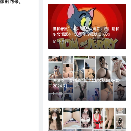
险家的到来。
猫和老鼠1-14季+15部大电影 +四川话和
东北话版本+50周年珍藏版.2160p
10 个月前
陈佩奇 – 微密圈和淘宝套图&视频[86套-
2024.7]
1 年前