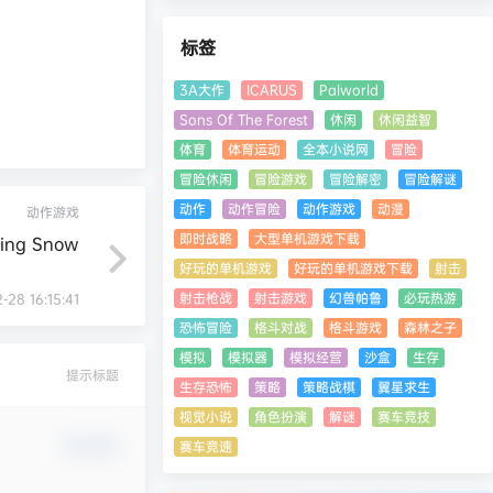
标签
3A大作
ICARUS
Palworld
Sons Of The Forest
休闲
休闲益智
体育
体育运动
全本小说网
冒险
冒险休闲
冒险游戏
冒险解密
冒险解谜
动作
动作冒险
动作游戏
动漫
动作游戏
即时战略
大型单机游戏下载
ing Snow
好玩的单机游戏
好玩的单机游戏下载
射击
射击枪战
射击游戏
幻兽帕鲁
必玩热游
-28 16:15:41
恐怖冒险
格斗对战
格斗游戏
森林之子
模拟
模拟器
模拟经营
沙盒
生存
提示标题
生存恐怖
策略
策略战棋
翼星求生
视觉小说
角色扮演
解谜
赛车竞技
确认修改
赛车竞速