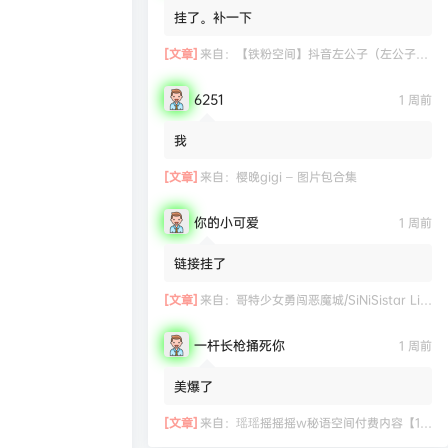
挂了。补一下
[文章]
来自：
【铁粉空间】抖音左公子（左公子666）合集【2063P 181V】
6251
1 周前
我
[文章]
来自：
樱晚gigi – 图片包合集
你的小可爱
1 周前
链接挂了
[文章]
来自：
哥特少女勇闯恶魔城/SiNiSistar Lite Version（Build.7793201+DLC+通关档）
一杆长枪捅死你
1 周前
美爆了
[文章]
来自：
瑶瑶摇摇摇w秘语空间付费内容【11.06】