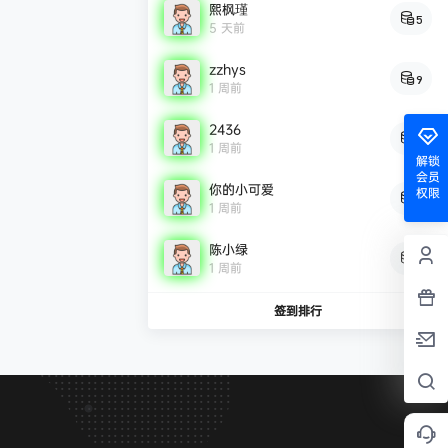
熙枫瑾
5
5 天前
zzhys
9
1 周前
2436
9
1 周前
解锁
会员
你的小可爱
权限
8
1 周前
陈小绿
7
1 周前
签到排行