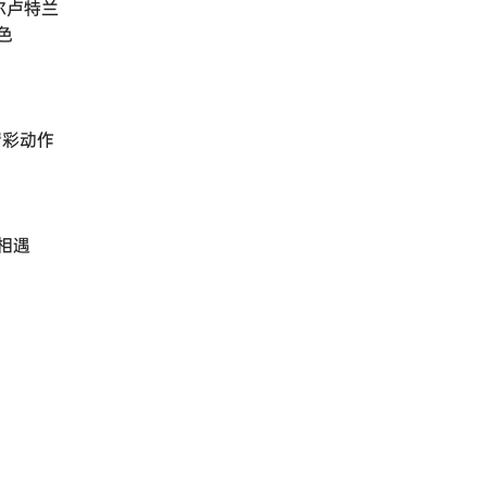
尔卢特兰
色
精彩动作
相遇