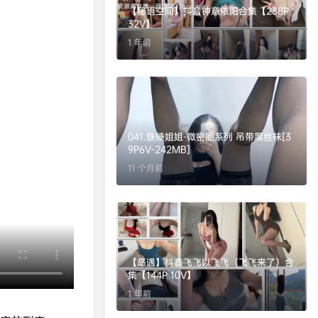
【秘语空间】抖音钟意依阳合集【238P
32V】
1 年前
041.铁锤姐姐-微密圈系列 吊带黑丝袜[3
9P6V-242MB]
11 个月前
【岛遇】抖音飞飞以飞飞（飞飞来了）合
集【144P 10V】
1 年前