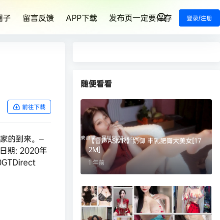
圈子
留言反馈
APP下载
发布页一定要保存
登录/注册
随便看看
前往下载
家的到来。–
【音声ASMR】奶御 丰乳肥臀大美女[17
行日期: 2020年
2M]
GTDirect
1 年前