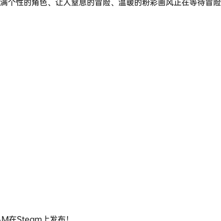
充满个性的角色、让人窒息的冒险、温暖的粉彩画风正在等待冒
 AM在Steam上发布！