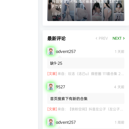
抖音突变的柠檬微密圈嘉宾贴合集【812
P 1V】
1 年前
最新评论
PREV
NEXT
advent257
1 天前
缺9-25
[文章]
来自：
筱洁（洁己u）微密圈 111套合集 20.3G
9527
4 天前
首页搜索下有新的合集
[文章]
来自：
【铁粉空间】抖音左公子（左公子666）合集【2063P 181V】
advent257
1 周前