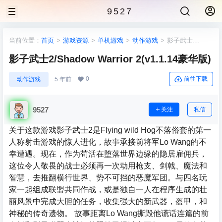
9527
当前位置：
首页
>
游戏资源
>
单机游戏
>
动作游戏
>
影子武士
2/Shadow Warrior 2(v1.1.14豪华版)
影子武士2/Shadow Warrior 2(v1.1.14豪华版)
0
前往下载
动作游戏
5 年前
9527
关注
私信
关于这款游戏影子武士2是Flying wild Hog不落俗套的第一
人称射击游戏的惊人进化，故事承接前将军Lo Wang的不
幸遭遇。现在，作为苟活在堕落世界边缘的隐居雇佣兵，
这位令人敬畏的战士必须再一次动用枪支、剑戟、魔法和
智慧，去推翻横行世界、势不可挡的恶魔军团。与四名玩
家一起组成联盟共同作战，或是独自一人在程序生成的壮
丽风景中完成大胆的任务，收集强大的新武器，盔甲，和
神秘的传奇遗物。 故事距离Lo Wang撕毁他谎话连篇的前