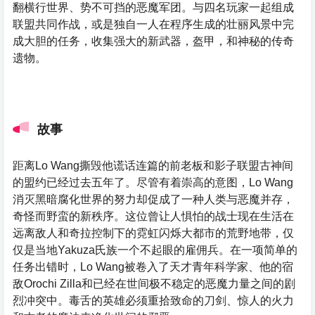
翻横行世界、势不可挡的恶魔军团。与四名玩家一起组成
联盟共同作战，或是独自一人在程序生成的壮丽风景中完
成大胆的任务，收集强大的新武器，盔甲，和神秘的传奇
遗物。
故事
距离Lo Wang撕毁他谎话连篇的前老板和影子联盟古神间
的盟约已经过去五年了。尽管有着崇高的意图，Lo Wang
消灭黑暗腐化世界的努力却促成了一种人类与恶魔并存，
奇怪而野蛮的新秩序。这位曾让人惧怕的战士现在生活在
远离敌人和奇拉控制下的霓虹闪烁大都市的荒野地带，仅
仅是当地Yakuza氏族一个不起眼的雇佣兵。在一项简单的
任务出错时，Lo Wang被卷入了天才青年科学家、他的宿
敌Orochi Zilla和已经在世间极不稳定的恶魔力量之间的剧
烈冲突中。毒舌的英雄必须重拾致命的刀剑、惊人的火力