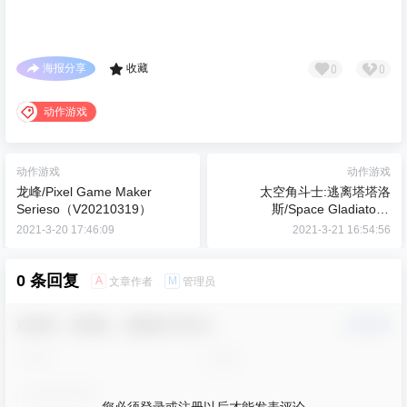
0
0
海报分享
收藏
动作游戏
动作游戏
动作游戏
龙峰/Pixel Game Maker
太空角斗士:逃离塔塔洛
Serieso（V20210319）
斯/Space Gladiators:
Escaping Tartarus(v1.0.0正式
2021-3-20 17:46:09
2021-3-21 16:54:56
版)
0 条回复
A
M
文章作者
管理员
欢迎您，新朋友，感谢参与互动！
确认修改
您必须登录或注册以后才能发表评论