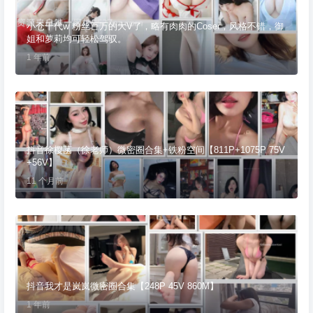
小仓千代w 粉丝百万的大V了，略有肉肉的Coser，风格不错，御
姐和萝莉均可轻松驾驭。
1 年前
抖音徐樱菡（徐老师）微密圈合集+铁粉空间【811P+1075P 75V
+56V】
11 个月前
抖音我才是岚岚微密圈合集【248P 45V 860M】
1 年前