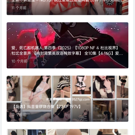
11 个月前
爱，死亡和机器人 第四季（2025）【1080P NF & 杜比视界】
杜比全景声 【内封简繁英双语特效字幕】 全10集【4.16G】爱死
机
10 个月前
【岛遇】抖音童锣烧合集【224P 197V】
11 个月前