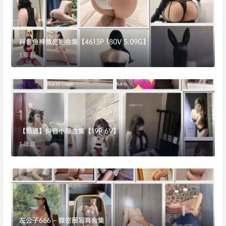
抖音鱼神微密圈合集【4613P 180V 5.09G】
1 年前
【岛遇】抖音小瞳合集【19P 6V】
1 年前
左公子666 – 微密圈写真合集