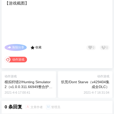
【游戏截图】
0
0
海报分享
收藏
动作游戏
动作游戏
动作游戏
模拟狩猎2/Hunting Simulator
饥荒/Dont Starve（v429404集
2（v1.0.0.311.66949整合护林
成全DLC）
员生活DLC）
2021-4-6 17:00:41
2021-4-7 16:31:04
0 条回复
A
M
文章作者
管理员