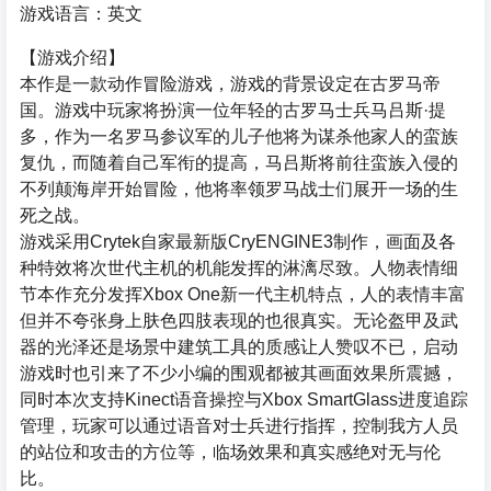
游戏语言：英文
【游戏介绍】
本作是一款动作冒险游戏，游戏的背景设定在古罗马帝
国。游戏中玩家将扮演一位年轻的古罗马士兵马吕斯·提
多，作为一名罗马参议军的儿子他将为谋杀他家人的蛮族
复仇，而随着自己军衔的提高，马吕斯将前往蛮族入侵的
不列颠海岸开始冒险，他将率领罗马战士们展开一场的生
死之战。
游戏采用Crytek自家最新版CryENGINE3制作，画面及各
种特效将次世代主机的机能发挥的淋漓尽致。人物表情细
节本作充分发挥Xbox One新一代主机特点，人的表情丰富
但并不夸张身上肤色四肢表现的也很真实。无论盔甲及武
器的光泽还是场景中建筑工具的质感让人赞叹不已，启动
游戏时也引来了不少小编的围观都被其画面效果所震撼，
同时本次支持Kinect语音操控与Xbox SmartGlass进度追踪
管理，玩家可以通过语音对士兵进行指挥，控制我方人员
的站位和攻击的方位等，临场效果和真实感绝对无与伦
比。