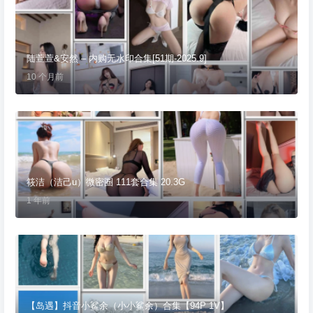
陆萱萱&安然 – 内购无水印合集[51期-2025.9]
10 个月前
筱洁（洁己u）微密圈 111套合集 20.3G
1 年前
【岛遇】抖音小鲨余（小小鲨余）合集【94P 1V】