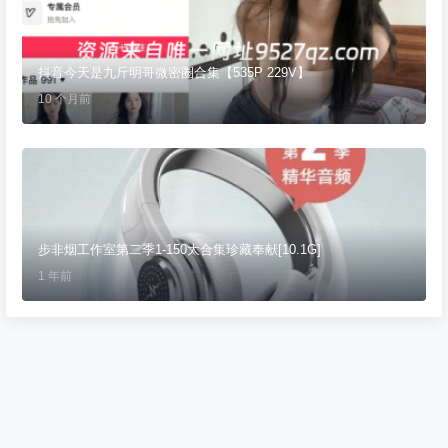
抖音今天是九斤明哥微密圈合集【535P 229V】
10 个月前
步非烟工作室第二季1-150大合集珍藏奉献[10.1G]
1 年前