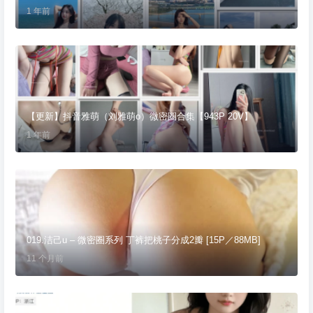
1 年前
【更新】抖音雅萌（刘雅萌o）微密圈合集【943P 20V】
1 年前
019.洁己u – 微密圈系列 丁裤把桃子分成2瓣 [15P／88MB]
11 个月前