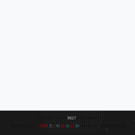
Copyright © 2026
9527
保留资源解释
网站已稳定运行：
2085
天
5
时
20
分
14
秒
查询 62 次，耗时 0.1493 秒