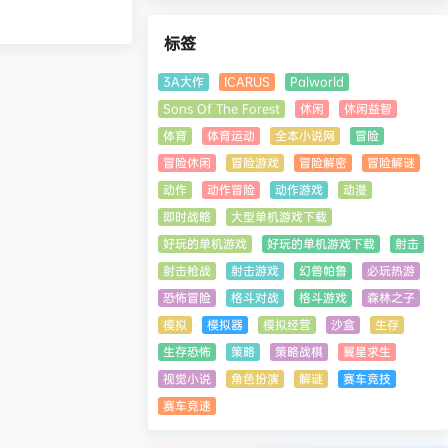
标签
3A大作
ICARUS
Palworld
Sons Of The Forest
休闲
休闲益智
体育
体育运动
全本小说网
冒险
冒险休闲
冒险游戏
冒险解密
冒险解谜
动作
动作冒险
动作游戏
动漫
即时战略
大型单机游戏下载
好玩的单机游戏
好玩的单机游戏下载
射击
射击枪战
射击游戏
幻兽帕鲁
必玩热游
恐怖冒险
格斗对战
格斗游戏
森林之子
模拟
模拟器
模拟经营
沙盒
生存
生存恐怖
策略
策略战棋
翼星求生
视觉小说
角色扮演
解谜
赛车竞技
赛车竞速