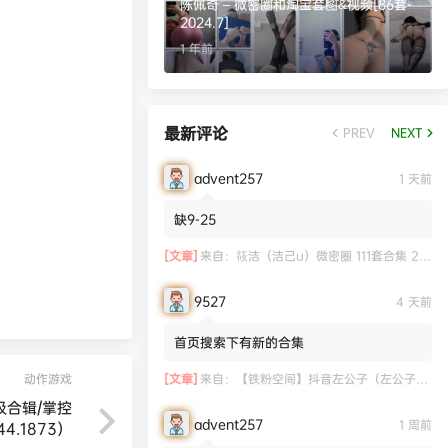
陈佩奇 – 微密圈和淘宝套图&视频[86套-
2024.7]
1 年前
最新评论
PREV
NEXT
advent257
1 天前
缺9-25
[文章]
来自：
筱洁（洁己u）微密圈 111套合集 20.3G
9527
4 天前
首页搜索下有新的合集
[文章]
来自：
【铁粉空间】抖音左公子（左公子666）合集【2063P 181V】
动作游戏
极合辑/掌控
advent257
1 周前
344.1873）