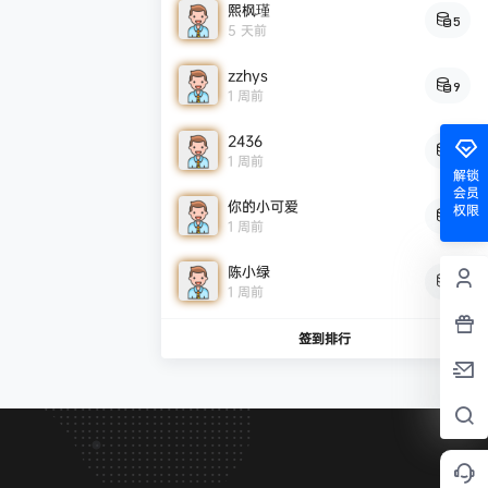
熙枫瑾
5
5 天前
zzhys
9
1 周前
2436
9
1 周前
解锁
会员
你的小可爱
权限
8
1 周前
陈小绿
7
1 周前
签到排行