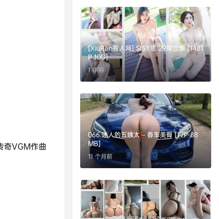
[XiuRen秀人网] SISY思 29期合集 [1481
P 10G]
1 年前
066.迷人的五姨太 – 香车美臀 [17P-88
MB]
传奇VGM作曲
11 个月前