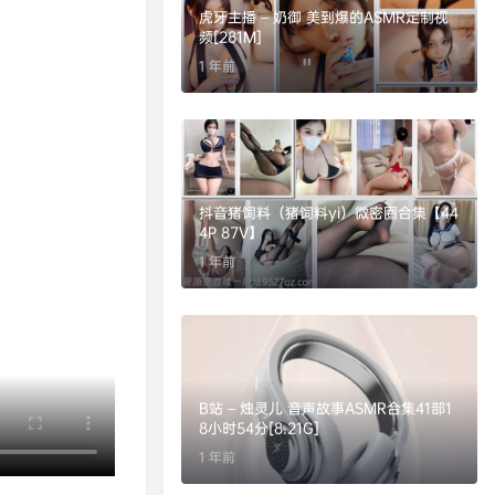
虎牙主播 – 奶御 美到爆的ASMR定制视
频[281M]
1 年前
抖音猪饲料（猪饲料yi）微密圈合集【44
4P 87V】
1 年前
B站 – 烛灵儿 音声故事ASMR合集41部1
8小时54分[8.21G]
1 年前