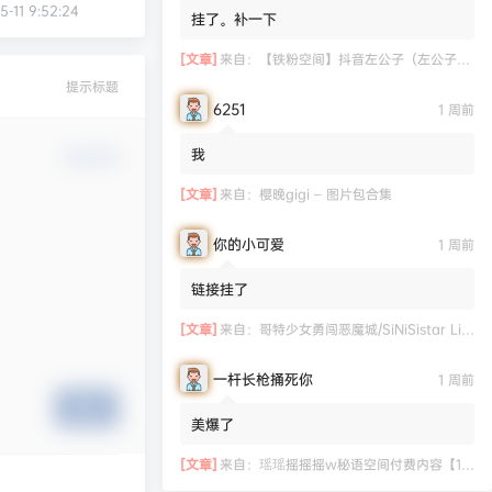
5-11 9:52:24
挂了。补一下
[文章]
来自：
【铁粉空间】抖音左公子（左公子666）合集【2063P 181V】
提示标题
6251
1 周前
我
确认修改
[文章]
来自：
樱晚gigi – 图片包合集
你的小可爱
1 周前
链接挂了
[文章]
来自：
哥特少女勇闯恶魔城/SiNiSistar Lite Version（Build.7793201+DLC+通关档）
一杆长枪捅死你
1 周前
提交
美爆了
[文章]
来自：
瑶瑶摇摇摇w秘语空间付费内容【11.06】