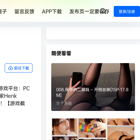
圈子
留言反馈
APP下载
发布页一定要保存
登录/注册
随便看看
前往下载
s游戏平台：PC
008.保守的二舅妈 – 开档丝袜[15P-17.8
Henk
M]
舞！【游戏截
11 个月前