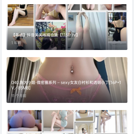
【岛遇】抖音关关雎鸠合集【115P 1V】
1 年前
040.陈大小姐-微密圈系列 – sexy女友白衬衫和透明小丁[16P+1
V／85MB]
11 个月前