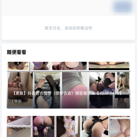
提交
暂无讨论，说说你的看法吧
随便看看
【更新】抖音吉吉怪怪（怪怪吉吉）微密圈合集【727P 147V】
1 年前