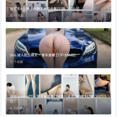
陆萱萱&安然 – 内购无水印合集[51期-2025.9]
10 个月前
066.迷人的五姨太 – 香车美臀 [17P-88MB]
11 个月前
俏妞qiaoniuTT – 微密圈会员订阅系列套图&视频[132套-2025.1
1]
8 个月前