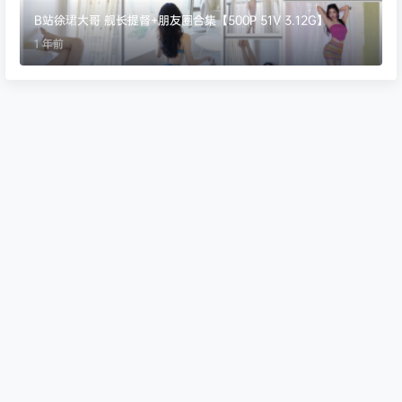
B站徐珺大哥 舰长提督+朋友圈合集【500P 51V 3.12G】
1 年前