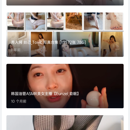
秀人网 妲己_Toxic 写真合集 [13572张 78G]
1 年前
韩国油管ASMR美女主播【Eunzel_助眠】
10 个月前