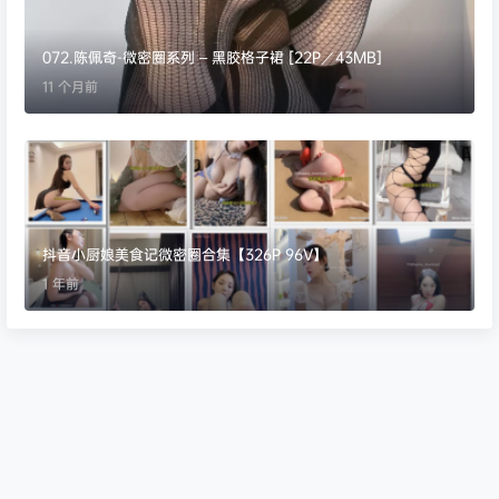
072.陈佩奇-微密圈系列 – 黑胶格子裙 [22P／43MB]
11 个月前
抖音小厨娘美食记微密圈合集【326P 96V】
1 年前