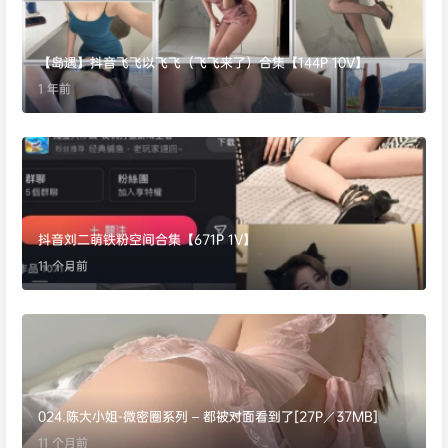
【岛遇】抖音飞飞以飞飞（飞飞来了）合集【144P 10V】
1 年前
抖音刘二萌铁粉空间合集【671P 1V】
11 个月前
024.陈大小姐-微密圈系列 – 都被对面看到了[27P／37MB]
11 个月前