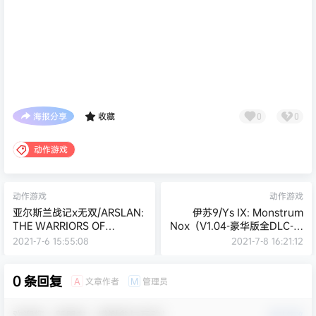
海报分享
收藏
0
0
动作游戏
动作游戏
动作游戏
亚尔斯兰战记x无双/ARSLAN:
伊苏9/Ys IX: Monstrum
THE WARRIORS OF
Nox（V1.04-豪华版全DLC-汉
LEGEND
化中文)
2021-7-6 15:55:08
2021-7-8 16:21:12
0 条回复
文章作者
管理员
A
M
欢迎您，新朋友，感谢参与互动！
确认修改